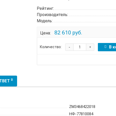
Рейтинг:
Производитель:
Модель:
82 610 руб.
Цена:
-
В к
Количество:
+
0
ОТВЕТ
ZM3468422018
НФ-77810084