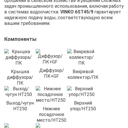
орошения в сельском хозяйстве и решения сложных
задач промышленного использования, включая работу
в системах водоочистки.
VINKO 6ST45/9
гарантирует
надежную подачу воды, соответствующую всем
вашим требованиям.
Компоненты
Диффузор/
Крышка
Вихревой
ПК+GF
диффузора/
коллектор/ПК
ПК
Выход/чугун
Верхний
HT250
Нижнее
упор/HT250
посадочное
место/HT250