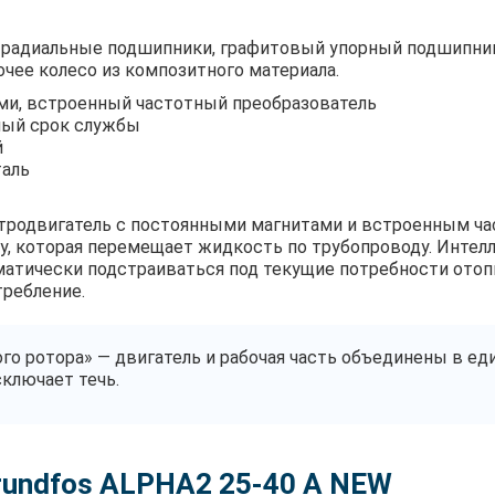
 радиальные подшипники, графитовый упорный подшипник,
очее колесо из композитного материала.
и, встроенный частотный преобразователь
ный срок службы
й
аль
родвигатель с постоянными магнитами и встроенным ч
у, которая перемещает жидкость по трубопроводу. Интел
матически подстраиваться под текущие потребности отоп
ребление.
го ротора» — двигатель и рабочая часть объединены в ед
ключает течь.
undfos ALPHA2 25-40 A NEW