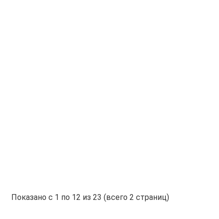
3 руб.
-
В корзину
+
Котёл электрический
настенный BAXI
AMPERA Pro 30,
мощность 30 кВт
 руб.
-
В корзину
+
Котёл электрический
настенный BAXI AMPERA
Pro 18, мощность 18 кВ
5 руб.
-
В корзину
+
Показано с 1 по 12 из 23 (всего 2 страниц)