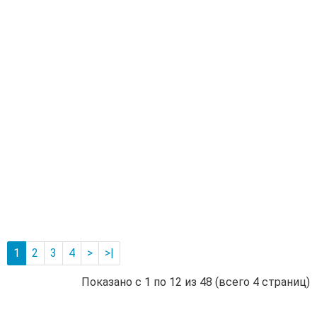
Кот
газ
нап
LE
ПР
20N
20
кВт
одн
от
кам
Производитель:
LEMAX
55 945 руб.
-
В корзину
+
1
2
3
4
>
>|
Показано с 1 по 12 из 48 (всего 4 страниц)