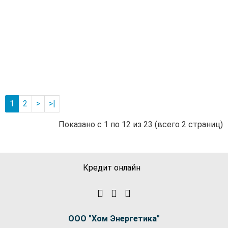
IBO
MULTI
IP
INOX
1000
Производитель:
IBO
18 055 руб.
-
В корзину
+
1
2
>
>|
Показано с 1 по 12 из 23 (всего 2 страниц)
Кредит онлайн
ООО "Хом Энергетика"