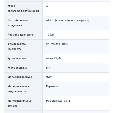
Класс
A
энергоэффективности
Потребляемая
~45 Вт (в зависимости от нагрузки)
мощность
Рабочее давление
10 бар
Температура
от +2°C до +110°C
жидкости
Уровень шума
менее 43 дБ
Класс защиты
IP44
Материал корпуса
Чугун
Материал вала и
Керамика
подшипников
Материал гильзы
Нержавеющая сталь
ротора