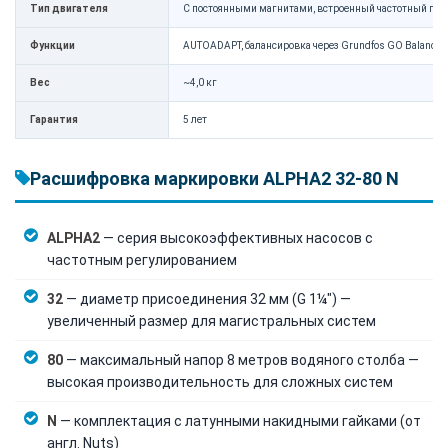
Тип двигателя
С постоянными магнитами, встроенный частотный пре
Функции
AUTOADAPT, балансировка через Grundfos GO Balance (
Вес
~4,0 кг
Гарантия
5 лет
Расшифровка маркировки ALPHA2 32-80 N
ALPHA2
— серия высокоэффективных насосов с
частотным регулированием
32
— диаметр присоединения 32 мм (G 1¼") —
увеличенный размер для магистральных систем
80
— максимальный напор 8 метров водяного столба —
высокая производительность для сложных систем
N
— комплектация с латунными накидными гайками (от
англ. Nuts)