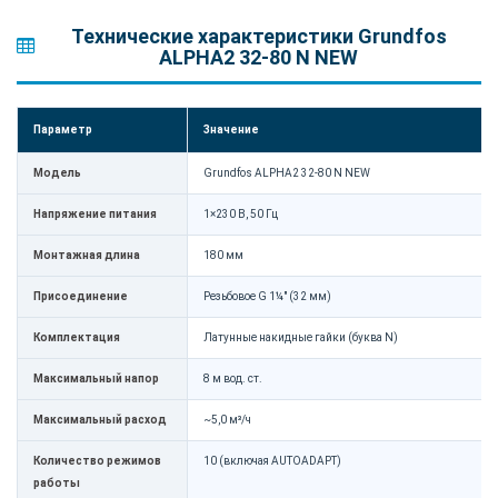
Технические характеристики Grundfos
ALPHA2 32-80 N NEW
Параметр
Значение
Модель
Grundfos ALPHA2 32-80 N NEW
Напряжение питания
1×230 В, 50 Гц
Монтажная длина
180 мм
Присоединение
Резьбовое G 1¼" (32 мм)
Комплектация
Латунные накидные гайки (буква N)
Максимальный напор
8 м вод. ст.
Максимальный расход
~5,0 м³/ч
Количество режимов
10 (включая AUTOADAPT)
работы