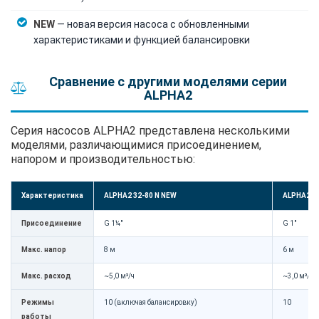
NEW
— новая версия насоса с обновленными
характеристиками и функцией балансировки
Сравнение с другими моделями серии
ALPHA2
Серия насосов ALPHA2 представлена несколькими
моделями, различающимися присоединением,
напором и производительностью:
Характеристика
ALPHA2 32-80 N NEW
ALPHA2 L 
Присоединение
G 1¼"
G 1"
Макс. напор
8 м
6 м
Макс. расход
~5,0 м³/ч
~3,0 м³/ч
Режимы
10 (включая балансировку)
10
работы