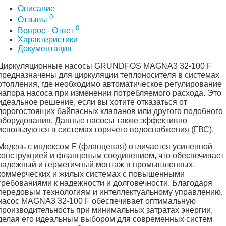
Описание
0
Отзывы
0
Вопрос - Ответ
Характеристики
Документация
Циркуляционные насосы GRUNDFOS MAGNA3 32-100 F
предназначены для циркуляции теплоносителя в системах
отопления, где необходимо автоматическое регулирование
напора насоса при изменении потребляемого расхода. Это
идеальное решение, если вы хотите отказаться от
дорогостоящих байпасных клапанов или другого подобного
оборудования. Данные насосы также эффективно
используются в системах горячего водоснабжения (ГВС).
Модель с индексом F (фланцевая) отличается усиленной
конструкцией и фланцевым соединением, что обеспечивает
надежный и герметичный монтаж в промышленных,
коммерческих и жилых системах с повышенными
требованиями к надежности и долговечности. Благодаря
передовым технологиям и интеллектуальному управлению,
насос MAGNA3 32-100 F обеспечивает оптимальную
производительность при минимальных затратах энергии,
делая его идеальным выбором для современных систем