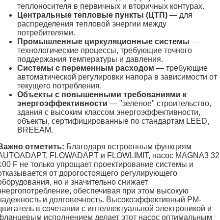
теплоносителя в первичных и вторичных контурах.
Центральные тепловые пункты (ЦТП)
— для
распределения тепловой энергии между
потребителями.
Промышленные циркуляционные системы
—
технологические процессы, требующие точного
поддержания температуры и давления.
Системы с переменным расходом
— требующие
автоматической регулировки напора в зависимости от
текущего потребления.
Объекты с повышенными требованиями к
энергоэффективности
— "зеленое" строительство,
здания с высоким классом энергоэффективности,
объекты, сертифицированные по стандартам LEED,
BREEAM.
Важно отметить:
Благодаря встроенным функциям
AUTOADAPT, FLOWADAPT и FLOWLIMIT, насос MAGNA3 32
100 F не только упрощает проектирование системы и
отказывается от дорогостоящего регулирующего
оборудования, но и значительно снижает
энергопотребление, обеспечивая при этом высокую
надежность и долговечность. Высокоэффективный PM-
двигатель в сочетании с интеллектуальной электроникой и
фланцевым исполнением делает этот насос оптимальным