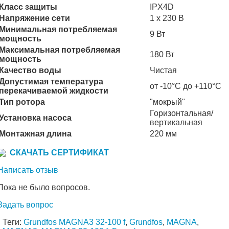
Класс защиты
IPX4D
Напряжение сети
1 х 230 В
Минимальная потребляемая
9 Вт
мощность
Максимальная потребляемая
180 Вт
мощность
Качество воды
Чистая
Допустимая температура
от -10°C до +110°C
перекачиваемой жидкости
Тип ротора
"мокрый"
Горизонтальная/
Установка насоса
вертикальная
Монтажная длина
220 мм
СКАЧАТЬ СЕРТИФИКАТ
Написать отзыв
Пока не было вопросов.
Задать вопрос
Теги:
Grundfos MAGNA3 32-100 f
,
Grundfos
,
MAGNA
,