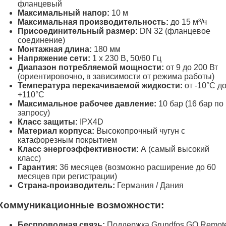
фланцевый
Максимальный напор:
10 м
Максимальная производительность:
до 15 м³/ч
Присоединительный размер:
DN 32 (фланцевое
соединение)
Монтажная длина:
180 мм
Напряжение сети:
1 х 230 В, 50/60 Гц
Диапазон потребляемой мощности:
от 9 до 200 Вт
(ориентировочно, в зависимости от режима работы)
Температура перекачиваемой жидкости:
от -10°C д
+110°C
Максимальное рабочее давление:
10 бар (16 бар по
запросу)
Класс защиты:
IPX4D
Материал корпуса:
Высокопрочный чугун с
катафорезным покрытием
Класс энергоэффективности:
А (самый высокий
класс)
Гарантия:
36 месяцев (возможно расширение до 60
месяцев при регистрации)
Страна-производитель:
Германия / Дания
Коммуникационные возможности:
Беспроводная связь:
Поддержка Grundfos GO Remot