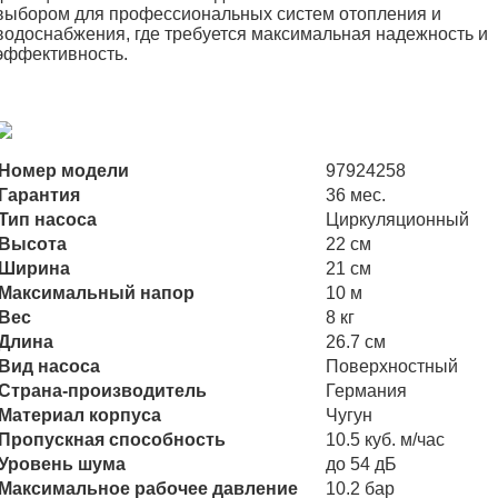
выбором для профессиональных систем отопления и
водоснабжения, где требуется максимальная надежность и
эффективность.
Номер модели
97924258
Гарантия
36 мес.
Тип насоса
Циркуляционный
Высота
22 см
Ширина
21 см
Максимальный напор
10 м
Вес
8 кг
Длина
26.7 см
Вид насоса
Поверхностный
Страна-производитель
Германия
Материал корпуса
Чугун
Пропускная способность
10.5 куб. м/час
Уровень шума
до 54 дБ
Максимальное рабочее давление
10.2 бар