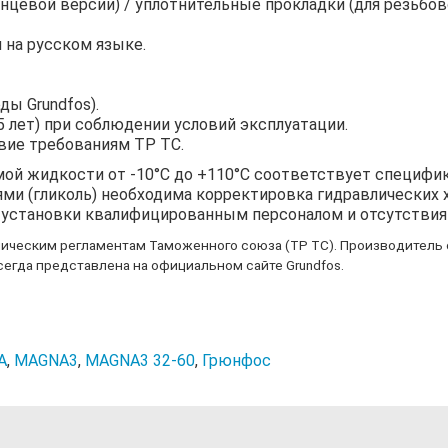
цевой версии) / уплотнительные прокладки (для резьбово
 на русском языке.
ды Grundfos).
5 лет) при соблюдении условий эксплуатации.
твие требованиям ТР ТС.
ой жидкости от -10°C до +110°C соответствует специфик
 (гликоль) необходима корректировка гидравлических ха
и установки квалифицированным персоналом и отсутстви
ническим регламентам Таможенного союза (ТР ТС). Производитель 
егда представлена на официальном сайте Grundfos.
A
,
MAGNA3
,
MAGNA3 32-60
,
Грюнфос