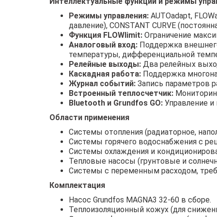
Интеллектуальные функции и режимы упра
Режимы управления:
AUTOadapt, FLOWa
давление), CONSTANT CURVE (постоянна
Функция FLOWlimit:
Ограничение макси
Аналоговый вход:
Поддержка внешнего 
температуры, дифференциальной темпе
Релейные выходы:
Два релейных выхода
Каскадная работа:
Поддержка многонас
Журнал событий:
Запись параметров ра
Встроенный теплосчетчик:
Мониторинг
Bluetooth и Grundfos GO:
Управление и 
Области применения
Системы отопления (радиаторное, напо
Системы горячего водоснабжения с ре
Системы охлаждения и кондиционирова
Тепловые насосы (грунтовые и солнечн
Системы с переменным расходом, тре
Комплектация
Насос Grundfos MAGNA3 32-60 в сборе.
Теплоизоляционный кожух (для снижени