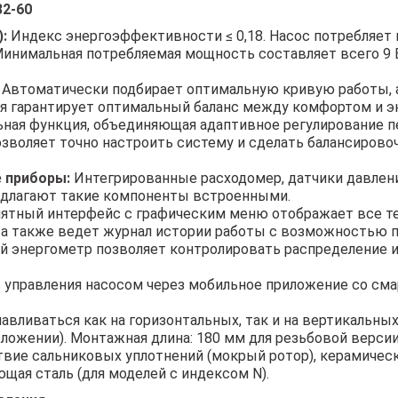
2-60
:
Индекс энергоэффективности ≤ 0,18. Насос потребляет
инимальная потребляемая мощность составляет всего 9 В
Автоматически подбирает оптимальную кривую работы, 
ия гарантирует оптимальный баланс между комфортом и 
ная функция, объединяющая адаптивное регулирование 
Позволяет точно настроить систему и сделать балансиро
 приборы:
Интегрированные расходомер, датчики давлени
редлагают такие компоненты встроенными.
ятный интерфейс с графическим меню отображает все тек
 а также ведет журнал истории работы с возможностью
 энергометр позволяет контролировать распределение и 
управления насосом через мобильное приложение со смар
вливаться как на горизонтальных, так и на вертикальных
ложении). Монтажная длина: 180 мм для резьбовой версии
вие сальниковых уплотнений (мокрый ротор), керамическ
щая сталь (для моделей с индексом N).