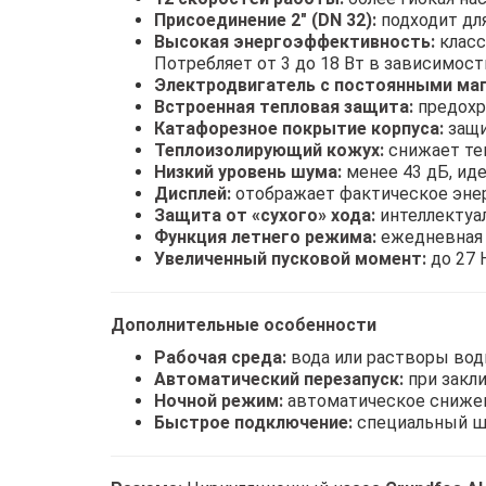
Присоединение 2" (DN 32):
подходит для
Высокая энергоэффективность:
класс
Потребляет от 3 до 18 Вт в зависимости
Электродвигатель с постоянными ма
Встроенная тепловая защита:
предохра
Катафорезное покрытие корпуса:
защи
Теплоизолирующий кожух:
снижает те
Низкий уровень шума:
менее 43 дБ, ид
Дисплей:
отображает фактическое энер
Защита от «сухого» хода:
интеллектуа
Функция летнего режима:
ежедневная 
Увеличенный пусковой момент:
до 27 
Дополнительные особенности
Рабочая среда:
вода или растворы воды
Автоматический перезапуск:
при закли
Ночной режим:
автоматическое снижен
Быстрое подключение:
специальный шт