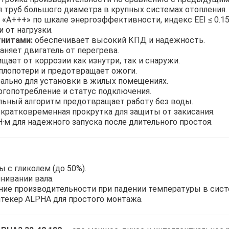
 труб большого диаметра в крупных системах отопления.
 «A+++» по шкале энергоэффективности, индекс EEI ≤ 0.15 
 от нагрузки.
гнитами:
обеспечивает высокий КПД и надежность.
няет двигатель от перегрева.
щает от коррозии как изнутри, так и снаружи.
плопотери и предотвращает ожоги.
еально для установки в жилых помещениях.
гопотребление и статус подключения.
льный алгоритм предотвращает работу без воды.
кратковременная прокрутка для защиты от закисания.
Н·м для надежного запуска после длительного простоя.
 с гликолем (до 50%).
нивании вала.
ие производительности при падении температуры в сист
екер ALPHA для простого монтажа.