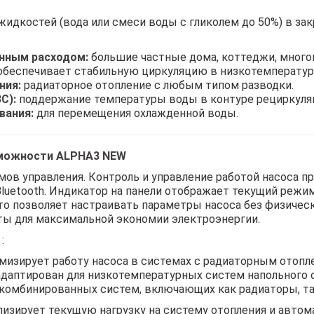
жидкостей (вода или смеси воды с гликолем до 50%) в з
нным расходом:
большие частные дома, коттеджи, много
беспечивает стабильную циркуляцию в низкотемпературн
ния:
радиаторное отопление с любым типом разводки.
С):
поддержание температуры воды в контуре рециркуля
вания:
для перемещения охлажденной воды.
зможности ALPHA3 NEW
мов управления. Контроль и управление работой насоса п
Bluetooth. Индикатор на панели отображает текущий режи
то позволяет настраивать параметры насоса без физическ
ты для максимальной экономии электроэнергии.
:
мизирует работу насоса в системах с радиаторным отопл
даптирован для низкотемпературных систем напольного 
комбинированных систем, включающих как радиаторы, так
изирует текущую нагрузку на систему отопления и автом