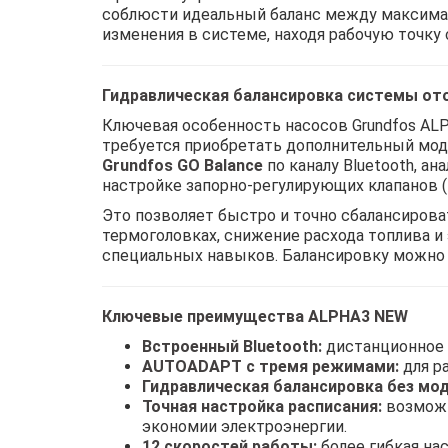
соблюсти идеальный баланс между максима
изменения в системе, находя рабочую точк
Гидравлическая балансировка системы от
Ключевая особенность насосов Grundfos AL
требуется приобретать дополнительный моду
Grundfos GO Balance
по каналу Bluetooth, а
настройке запорно-регулирующих клапанов (
Это позволяет быстро и точно сбалансиров
термоголовках, снижение расхода топлива и
специальных навыков. Балансировку можно 
Ключевые преимущества ALPHA3 NEW
Встроенный Bluetooth:
дистанционное 
AUTOADAPT с тремя режимами:
для р
Гидравлическая балансировка без мод
Точная настройка расписания:
возможн
экономии электроэнергии.
12 скоростей работы:
более гибкая на