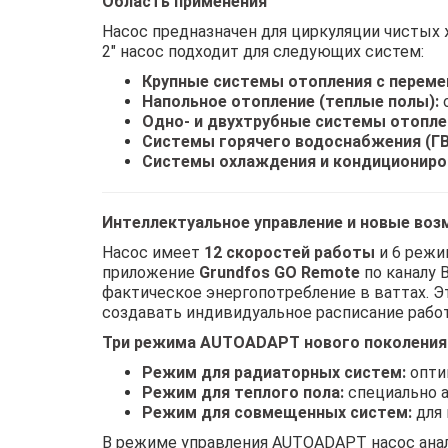
Область применения
Насос предназначен для циркуляции чистых 
2" насос подходит для следующих систем:
Крупные системы отопления с переме
Напольное отопление (теплые полы):
о
Одно- и двухтрубные системы отопле
Системы горячего водоснабжения (ГВ
Системы охлаждения и кондициониро
Интеллектуальное управление и новые во
Насос имеет
12 скоростей работы
и 6 режи
приложение
Grundfos GO Remote
по каналу 
фактическое энергопотребление в ваттах. Э
создавать индивидуальное расписание рабо
Три режима AUTOADAPT нового поколения
Режим для радиаторных систем:
опти
Режим для теплого пола:
специально а
Режим для совмещенных систем:
для 
В режиме управления AUTOADAPT насос анал