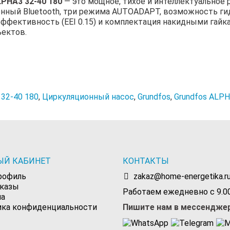
LPHA3 32-40 180
— это мощное, тихое и интеллектуальное 
енный Bluetooth, три режима AUTOADAPT, возможность ги
эффективность (EEI 0.15) и комплектация накидными гай
ъектов.
32-40 180
,
Циркуляционный насос
,
Grundfos
,
Grundfos ALPH
ЫЙ КАБИНЕТ
КОНТАКТЫ
рофиль
zakaz@home-energetika.r
аказы
Работаем ежедневно с 9.00
на
ика конфиденциальности
Пишите нам в мессендже