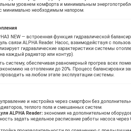
льным уровнем комфорта и минимальным энергопотребле
у с минимально необходимым напором.
опления
PHA3 NEW — встроенная функция гидравлической балансир
ль связи ALPHA Reader. Насос, взаимодействуя с пользо
нализирует гидравлические характеристики системы отоп
на каждый радиатор или контур).
ать систему, обеспечивая равномерный прогрев всех пом
 экономию на отоплении до 20%. Процесс балансировки за
проводить на любом этапе эксплуатации системы.
управление и настройка через смартфон без дополнитель
адиаторов, теплого пола и смешанных систем.
уля ALPHA Reader:
экономия на дополнительном оборудов
ость задать недельное расписание работы насоса через 
стройка производительности по сравнению с предыдущим