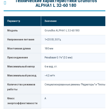
Технические характеристики Grundfos
ALPHA1 L 32-60 180
Параметр
Значение
Модель
Grundfos ALPHA1 L 32-60 180
Напряжение питания
1×230 В, 50 Гц
Монтажная длина
180 мм
Присоединение
Резьбовое G 1¼" (32 мм)
Максимальный напор
6 м вод. ст.
Максимальный расход
~4,5 м³/ч
Количество режимов
Специализированные режимы "Радиаторы" и "Теплый п
работы
Класс
A
энергоэффективности