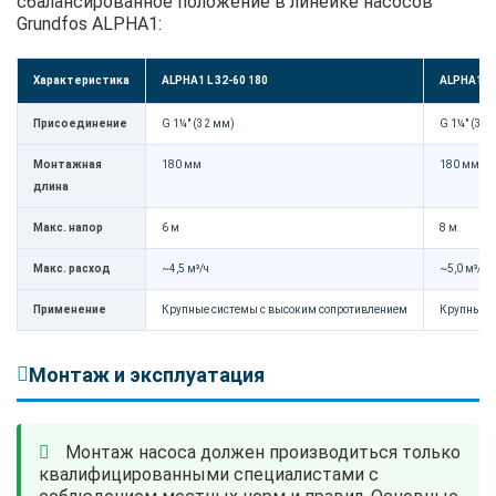
сбалансированное положение в линейке насосов
Grundfos ALPHA1:
Характеристика
ALPHA1 L 32-60 180
ALPHA1 32
Присоединение
G 1¼" (32 мм)
G 1¼" (32 
Монтажная
180 мм
180 мм
длина
Макс. напор
6 м
8 м
Макс. расход
~4,5 м³/ч
~5,0 м³/ч
Применение
Крупные системы с высоким сопротивлением
Крупные с
Монтаж и эксплуатация
Монтаж насоса должен производиться только
квалифицированными специалистами с