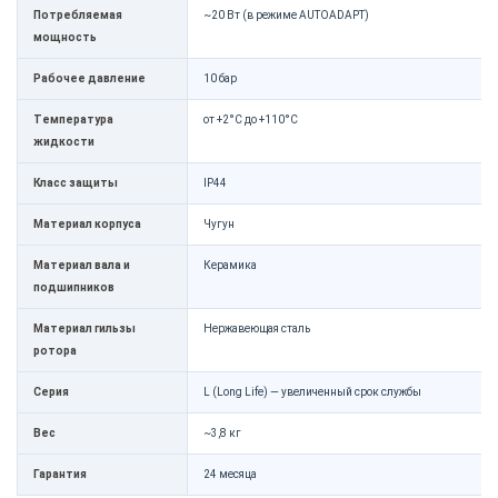
Потребляемая
~20 Вт (в режиме AUTOADAPT)
мощность
Рабочее давление
10 бар
Температура
от +2°C до +110°C
жидкости
Класс защиты
IP44
Материал корпуса
Чугун
Материал вала и
Керамика
подшипников
Материал гильзы
Нержавеющая сталь
ротора
Серия
L (Long Life) — увеличенный срок службы
Вес
~3,8 кг
Гарантия
24 месяца