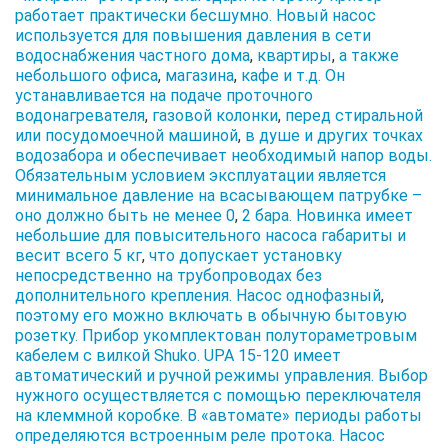
работает практически бесшумно. Новый насос
используется для повышения давления в сети
водоснабжения частного дома
,
квартиры
,
а также
небольшого офиса
,
магазина
,
кафе и т.д. Он
устанавливается на подаче проточного
водонагревателя
,
газовой колонки
,
перед стиральной
или посудомоечной машиной
,
в душе и других точках
водозабора и обеспечивает необходимый напор воды.
Обязательным условием эксплуатации является
минимальное давление на всасывающем патрубке –
оно должно быть не менее 0
,
2 бара. Новинка имеет
небольшие для повысительного насоса габариты и
весит всего 5 кг
,
что допускает установку
непосредственно на трубопроводах без
дополнительного крепления. Насос однофазный
,
поэтому его можно включать в обычную бытовую
розетку. Прибор укомплектован полутораметровым
кабелем с вилкой Shuko. UPA 15-120 имеет
автоматический и ручной режимы управления. Выбор
нужного осуществляется с помощью переключателя
на клеммной коробке. В «автомате» периоды работы
определяются встроенным реле протока. Насос