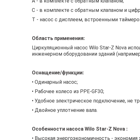
A - в комплекте с обратным клапаном;
C - в комплекте с обратным клапаном и ци
T - насос с дисплеем, встроенными таймеро
Область применения:
Циркуляционный насос Wilo Star-Z Nova исп
инженерном оборудовании зданий (например
Оснащение/функции:
• Одинарный насос;
• Рабочее колесо из PPE-GF30;
• Удобное электрическое подключение, не тр
• Двойное уплотнение вала.
Особенности насоса Wilo Star-Z Nova :
• Высокая энергоэкономичность - экономия э