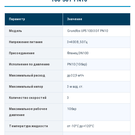
Параметр
Значение
Модель
Grundfos UPS 100-30 F PN10
Напряжение питания
3×400 В, 50 Гц
Присоединение
Фланец DN100
Исполнение по давлению
PN10 (10 бар)
Максимальный расход
до 32,9 м³/ч
Максимальный напор
3 м вод. ст.
Количество скоростей
3
Максимальное рабочее
10 бар
давление
Температура жидкости
от -10°C до +120°C