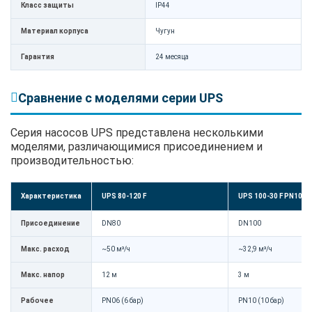
Класс защиты
IP44
Материал корпуса
Чугун
Гарантия
24 месяца
Сравнение с моделями серии UPS
Серия насосов UPS представлена несколькими
моделями, различающимися присоединением и
производительностью:
Характеристика
UPS 80-120 F
UPS 100-30 F PN10
Присоединение
DN80
DN100
Макс. расход
~50 м³/ч
~32,9 м³/ч
Макс. напор
12 м
3 м
Рабочее
PN06 (6 бар)
PN10 (10 бар)