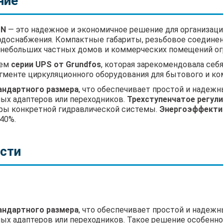
ние
 N
— это надежное и экономичное решение для организац
водоснабжения. Компактные габариты, резьбовое соедине
, небольших частных домов и коммерческих помещений ог
нем
серии UPS от Grundfos
, которая зарекомендовала себя
гменте циркуляционного оборудования для бытового и ко
андартного размера
, что обеспечивает простой и наде
ых адаптеров или переходников.
Трехступенчатое регул
ры конкретной гидравлической системы.
Энергоэффекти
40%.
сти
андартного размера
, что обеспечивает простой и наде
ых адаптеров или переходников. Такое решение особенн