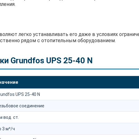
ления.
оляют легко устанавливать его даже в условиях огранич
дственно рядом с отопительным оборудованием.
ки Grundfos UPS 25-40 N
начение
rundfos UPS 25-40 N
езьбовое соединение
м вод. ст.
о 3 м³/ч