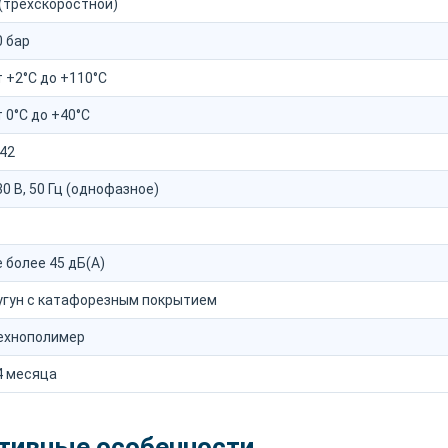
 (трехскоростной)
0 бар
т +2°C до +110°C
т 0°C до +40°C
P42
30 В, 50 Гц (однофазное)
е более 45 дБ(А)
угун с катафорезным покрытием
ехнополимер
4 месяца
тивные особенности