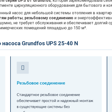
нем
серии UPS от Grundfos
, которая зарекомендовала себя
гменте циркуляционного оборудования для бытового и ко
ный насос для небольшой системы отопления в квартире 
тям работы
,
резьбовому соединению
и энергоэффективно
умно, не требует обслуживания и обеспечивает долгий с
коммерческих помещений площадью до 150 м².
насоса Grundfos UPS 25-40 N
Резьбовое соединение
Стандартное резьбовое соединение
обеспечивает простой и надежный монтаж
в существующие системы без