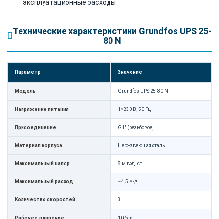
эксплуатационные расходы
Технические характеристики Grundfos UPS 25-
80 N
Параметр
Значение
Модель
Grundfos UPS 25-80 N
Напряжение питания
1×230 В, 50 Гц
Присоединение
G1" (резьбовое)
Материал корпуса
Нержавеющая сталь
Максимальный напор
8 м вод. ст.
Максимальный расход
~4,5 м³/ч
Количество скоростей
3
Рабочее давление
10 бар