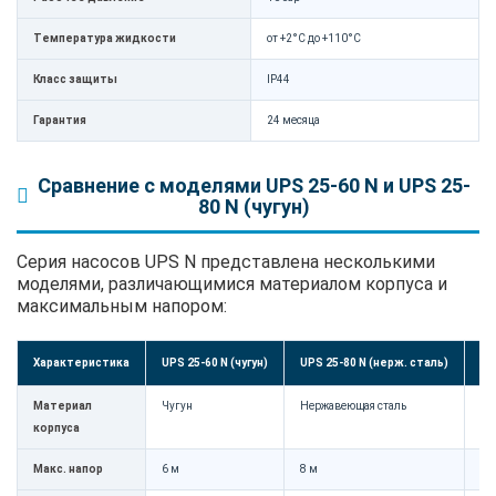
Температура жидкости
от +2°C до +110°C
Класс защиты
IP44
Гарантия
24 месяца
Сравнение с моделями UPS 25-60 N и UPS 25-
80 N (чугун)
Серия насосов UPS N представлена несколькими
моделями, различающимися материалом корпуса и
максимальным напором:
Характеристика
UPS 25-60 N (чугун)
UPS 25-80 N (нерж. сталь)
UP
Материал
Чугун
Нержавеющая сталь
Чу
корпуса
Макс. напор
6 м
8 м
8 