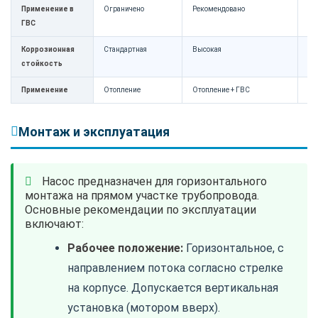
Применение в
Ограничено
Рекомендовано
Ог
ГВС
Коррозионная
Стандартная
Высокая
Ст
стойкость
Применение
Отопление
Отопление + ГВС
От
Монтаж и эксплуатация
Насос предназначен для горизонтального
монтажа на прямом участке трубопровода.
Основные рекомендации по эксплуатации
включают:
Рабочее положение:
Горизонтальное, с
направлением потока согласно стрелке
на корпусе. Допускается вертикальная
установка (мотором вверх).