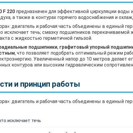
 F 220
предназначен для эффективной циркуляции воды ил
духа, а также в контурах горячего водоснабжения и охла
ора»: двигатель и рабочая часть объединены в единый ге
то исключает течь; смазку подшипников перекачиваемой 
акта с жидкостью герметичной гильзой.
 радиальные подшипники
,
графитовый упорный подшипн
остным
, что позволяет подобрать оптимальный режим ра
электроэнергию. Увеличенный напор до 10 метров делает 
нных контуров или высоким гидравлическим сопротивлен
сти и принцип работы
ора»: двигатель и рабочая часть объединены в единый г
что исключает течь