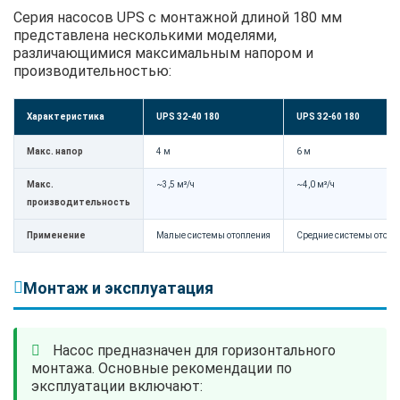
Серия насосов UPS с монтажной длиной 180 мм
представлена несколькими моделями,
различающимися максимальным напором и
производительностью:
Характеристика
UPS 32-40 180
UPS 32-60 180
Макс. напор
4 м
6 м
Макс.
~3,5 м³/ч
~4,0 м³/ч
производительность
Применение
Малые системы отопления
Средние системы отопл
Монтаж и эксплуатация
Насос предназначен для горизонтального
монтажа. Основные рекомендации по
эксплуатации включают: