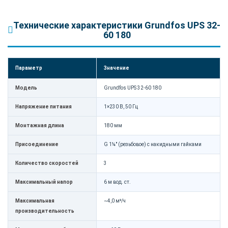
Технические характеристики Grundfos UPS 32-
60 180
Параметр
Значение
Модель
Grundfos UPS 32-60 180
Напряжение питания
1×230 В, 50 Гц
Монтажная длина
180 мм
Присоединение
G 1¼" (резьбовое) с накидными гайками
Количество скоростей
3
Максимальный напор
6 м вод. ст.
Максимальная
~4,0 м³/ч
производительность