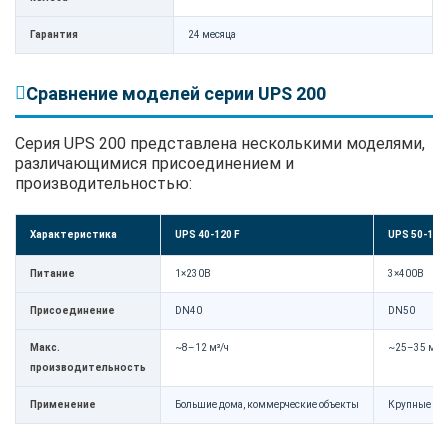
Гарантия
24 месяца
Сравнение моделей серии UPS 200
Серия UPS 200 представлена несколькими моделями,
различающимися присоединением и
производительностью:
Характеристика
UPS 40-120 F
UPS 50-120 
Питание
1×230В
3×400В
Присоединение
DN40
DN50
Макс.
~8–12 м³/ч
~25–35 м³/ч
производительность
Применение
Большие дома, коммерческие объекты
Крупные ко