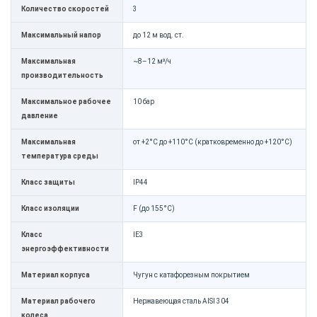
Количество скоростей
3
Максимальный напор
до 12 м вод. ст.
Максимальная
~8–12 м³/ч
производительность
Максимальное рабочее
10 бар
давление
Максимальная
от +2°C до +110°C (кратковременно до +120°C)
температура среды
Класс защиты
IP44
Класс изоляции
F (до 155°C)
Класс
IE3
энергоэффективности
Материал корпуса
Чугун с катафорезным покрытием
Материал рабочего
Нержавеющая сталь AISI 304
колеса