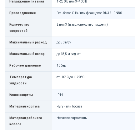
Напряжение питания
1×230 В или 3×400 В
Присоединение
Резьбовое G1¼" или фланцевое DN32–DN80
Количество
2 или 3 (в зависимости от модели)
скоростей
Максимальный расход
до 50 м³/ч
Максимальный напор
до 18,5 м вод. ст.
Рабочее давление
10 бар
Температура
от -10°C до +120°C
жидкости
Класс защиты
IP44
Материал корпуса
Чугун или бронза
Материал рабочего
Нержавеющая сталь
колеса