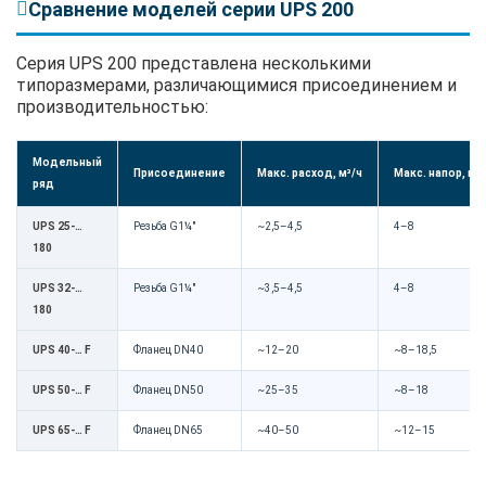
Сравнение моделей серии UPS 200
Серия UPS 200 представлена несколькими
типоразмерами, различающимися присоединением и
производительностью:
Модельный
Присоединение
Макс. расход, м³/ч
Макс. напор, м
ряд
UPS 25-…
Резьба G1¼"
~2,5–4,5
4–8
180
UPS 32-…
Резьба G1¼"
~3,5–4,5
4–8
180
UPS 40-… F
Фланец DN40
~12–20
~8–18,5
UPS 50-… F
Фланец DN50
~25–35
~8–18
UPS 65-… F
Фланец DN65
~40–50
~12–15