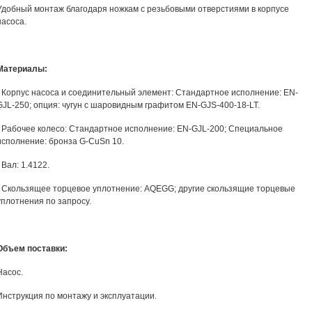
Удобный монтаж благодаря ножкам с резьбовыми отверстиями в корпусе
насоса.
Материалы:
- Корпус насоса и соединительный элемент: Стандартное исполнение: EN-
GJL-250; опция: чугун с шаровидным графитом EN-GJS-400-18-LT.
- Рабочее колесо: Стандартное исполнение: EN-GJL-200; Специальное
исполнение: бронза G-CuSn 10.
- Вал: 1.4122.
- Скользящее торцевое уплотнение: AQEGG; другие скользящие торцевые
уплотнения по запросу.
Объем поставки:
Насос.
Инструкция по монтажу и эксплуатации.