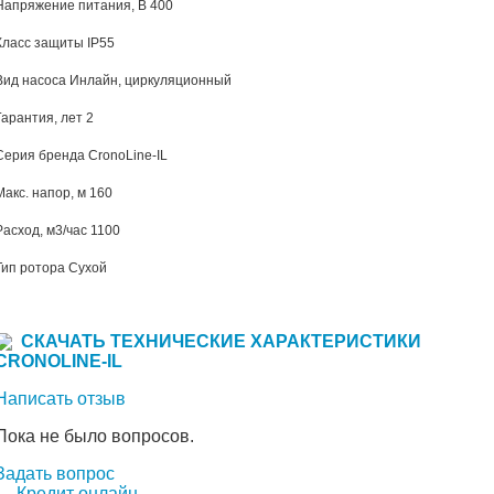
Напряжение питания, В 400
Класс защиты IP55
Вид насоса Инлайн, циркуляционный
Гарантия, лет 2
Серия бренда CronoLine-IL
Макс. напор, м 160
Расход, м3/час 1100
Тип ротора Сухой
СКАЧАТЬ ТЕХНИЧЕСКИЕ ХАРАКТЕРИСТИКИ
CRONOLINE-IL
Написать отзыв
Пока не было вопросов.
Задать вопрос
Кредит онлайн