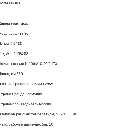
Показать все
Характеристики:
Мощность, кВт 30
Ду, мм DN 100
Код Wilo 2458252
Наименование IL 100/210-30/2-IE3
Длина, мм 550
Частота вращения, об/мин 2955
Страна бренда Германия
Страна-производитель Россия
Диапазон рабочей температуры, °С -20...+140
Макс. рабочее давление, бар 16