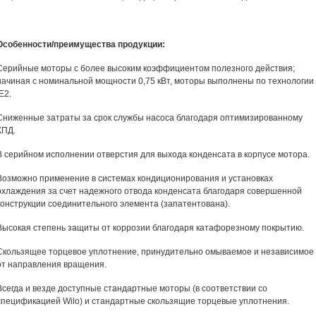
Особенности/преимущества продукции:
Серийные моторы с более высоким коэффициентом полезного действия;
начиная с номинальной мощности 0,75 кВт, моторы выполнены по технологии
IE2.
Сниженные затраты за срок службы насоса благодаря оптимизированному
КПД.
В серийном исполнении отверстия для выхода конденсата в корпусе мотора.
Возможно применение в системах кондиционирования и установках
охлаждения за счет надежного отвода конденсата благодаря совершенной
конструкции соединительного элемента (запатентована).
Высокая степень защиты от коррозии благодаря катафорезному покрытию.
Скользящее торцевое уплотнение, принудительно омываемое и независимое
от направления вращения.
Всегда и везде доступные стандартные моторы (в соответствии со
спецификацией Wilo) и стандартные скользящие торцевые уплотнения.