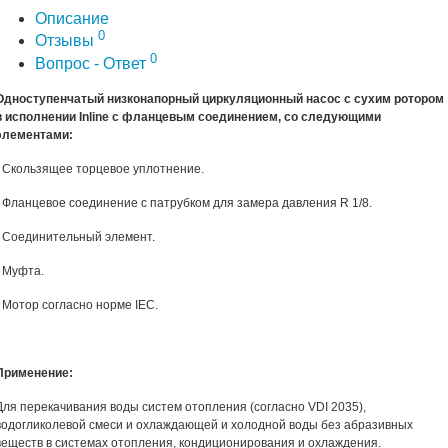
Описание
0
Отзывы
0
Вопрос - Ответ
Одноступенчатый низконапорный циркуляционный насос с сухим ротором
в исполнении Inline с фланцевым соединением, со следующими
элементами:
- Скользящее торцевое уплотнение.
- Фланцевое соединение с патрубком для замера давления R 1/8.
- Соединительный элемент.
- Муфта.
- Мотор согласно норме IEC.
Применение:
Для перекачивания воды систем отопления (согласно VDI 2035),
водогликолевой смеси и охлаждающей и холодной воды без абразивных
веществ в системах отопления, кондиционирования и охлаждения.