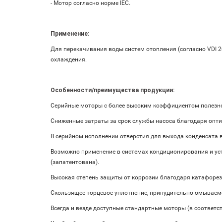
- Мотор согласно норме IEC.
Применение:
Для перекачивания воды систем отопления (согласно VDI 
охлаждения.
Особенности/преимущества продукции:
Серийные моторы с более высоким коэффициентом полезног
Сниженные затраты за срок службы насоса благодаря оп
В серийном исполнении отверстия для выхода конденсата в
Возможно применение в системах кондиционирования и уст
(запатентована).
Высокая степень защиты от коррозии благодаря катафоре
Скользящее торцевое уплотнение, принудительно омываем
Всегда и везде доступные стандартные моторы (в соответс