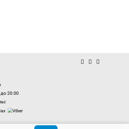
u
 до 20.00
ры: