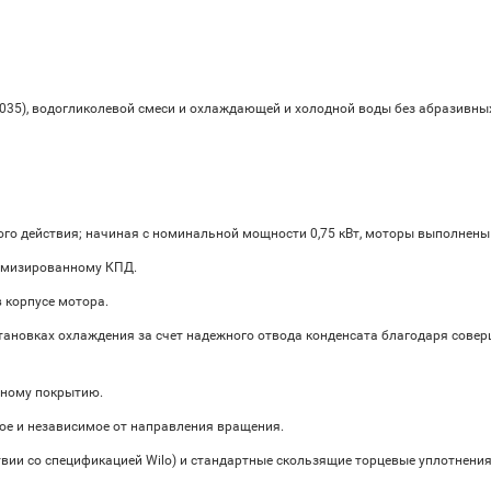
2035), водогликолевой смеси и охлаждающей и холодной воды без абразивны
о действия; начиная с номинальной мощности 0,75 кВт, моторы выполнены п
тимизированному КПД.
 корпусе мотора.
ановках охлаждения за счет надежного отвода конденсата благодаря совер
зному покрытию.
ое и независимое от направления вращения.
твии со спецификацией Wilo) и стандартные скользящие торцевые уплотнения