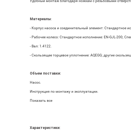
Удобный монтаж благодаря ножкам с резьбовыми отверсти
Материалы
:
- Корпус насоса и соединительный элемент: Стандартное ис
- Рабочее колесо: Стандартное исполнение: EN-GJL-200; Сп
- Вал: 1.4122.
- Скользящее торцевое уплотнение: AQEGG; другие скользя
Объем поставки:
Насос.
Инструкция по монтажу и эксплуатации.
Показать все
Характеристики: