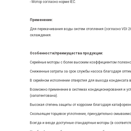
- Мотор согласно норме IEC.
Применение:
Для перекачивания воды систем отопления (согласно VDI 
охлаждения.
Особенности/преимущества продукции:
Серийные моторы с более высоким коэффициентом полезног
Сниженные затраты за срок службы насоса благодаря опт
В серийном исполнении отверстия для выхода конденсата в
Возможно применение в системах кондиционирования и уст
(запатентована).
Высокая степень защиты от коррозии благодаря катафорез
Скользящее торцевое уплотнение, принудительно омываемо
Всегда и везде доступные стандартные моторы (в соответст