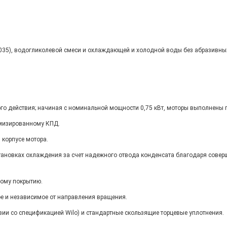
2035), водогликолевой смеси и охлаждающей и холодной воды без абразивны
о действия; начиная с номинальной мощности 0,75 кВт, моторы выполнены по
имизированному КПД.
 корпусе мотора.
ановках охлаждения за счет надежного отвода конденсата благодаря совер
ному покрытию.
е и независимое от направления вращения.
вии со спецификацией Wilo) и стандартные скользящие торцевые уплотнения.