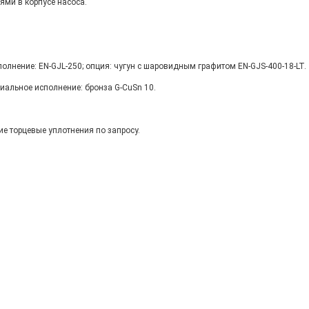
ми в корпусе насоса.
полнение: EN-GJL-250; опция: чугун с шаровидным графитом EN-GJS-400-18-LT.
циальное исполнение: бронза G-CuSn 10.
ие торцевые уплотнения по запросу.