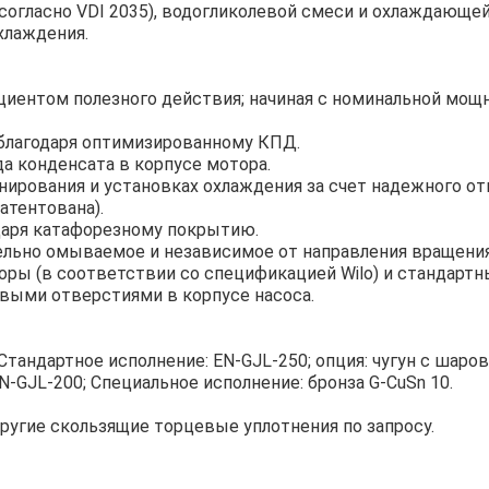
согласно VDI 2035), водогликолевой смеси и охлаждающе
хлаждения.
ентом полезного действия; начиная с номинальной мощн
благодаря оптимизированному КПД.
а конденсата в корпусе мотора.
ирования и установках охлаждения за счет надежного от
атентована).
даря катафорезному покрытию.
ельно омываемое и независимое от направления вращения
оры (в соответствии со спецификацией Wilo) и стандарт
выми отверстиями в корпусе насоса.
Стандартное исполнение: EN-GJL-250; опция: чугун с шар
N-GJL-200; Специальное исполнение: бронза G-CuSn 10.
другие скользящие торцевые уплотнения по запросу.