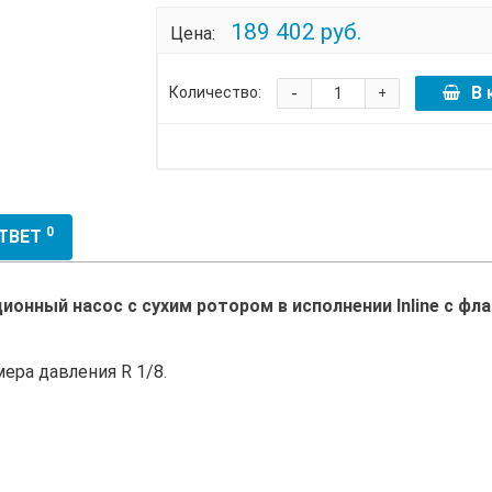
189 402 руб.
Цена:
-
В 
Количество:
+
0
ОТВЕТ
онный насос с сухим ротором в исполнении Inline с ф
ера давления R 1/8.