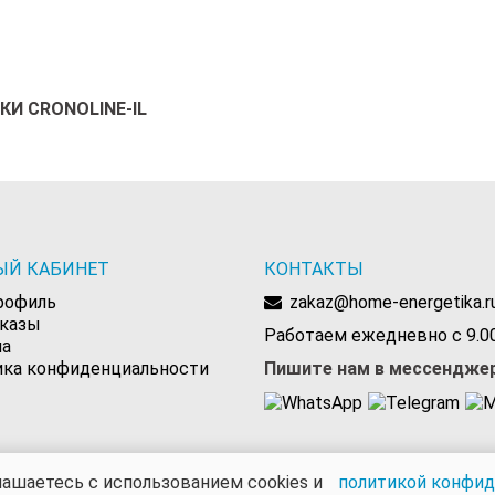
И CRONOLINE-IL
ЫЙ КАБИНЕТ
КОНТАКТЫ
рофиль
zakaz@home-energetika.r
аказы
Работаем ежедневно с 9.00
на
ика конфиденциальности
Пишите нам в мессендже
лашаетесь с использованием cookies и
политикой конфи