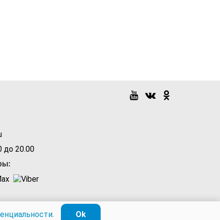
u
 до 20.00
ры:
денциальности
.
Ok