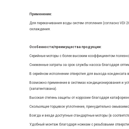
Применение:
Для перекачивания воды систем отопления (согласно VDI 
охлаждения.
Особенности/преимущества продукции:
Серийные моторы с более высоким коэффициентом полезног
Сниженные затраты за срок службы насоса благодаря опт
В серийном исполнении отверстия для выхода конденсата в
Возможно применение в системах кондиционирования и уст
(запатентована).
Высокая степень защиты от коррозии благодаря катафорез
Скользящее торцевое уплотнение, принудительно омываемо
Всегда и везде доступные стандартные моторы (в соответст
Удобный монтаж благодаря ножкам с резьбовыми отверстия