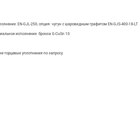
полнение: EN-GJL-250; опция: чугун с шаровидным графитом EN-GJS-400-18-LT.
циальное исполнение: бронза G-CuSn 10.
ие торцевые уплотнения по запросу.