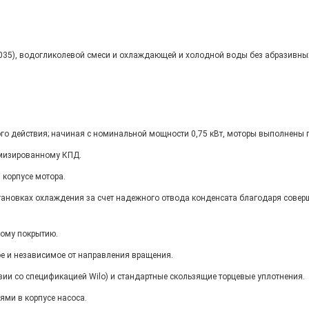
2035), водогликолевой смеси и охлаждающей и холодной воды без абразивны
о действия; начиная с номинальной мощности 0,75 кВт, моторы выполнены по
имизированному КПД.
 корпусе мотора.
ановках охлаждения за счет надежного отвода конденсата благодаря совер
ному покрытию.
е и независимое от направления вращения.
вии со спецификацией Wilo) и стандартные скользящие торцевые уплотнения.
ми в корпусе насоса.