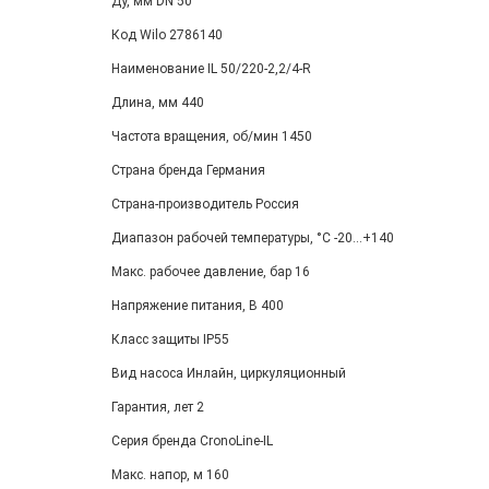
Ду, мм DN 50
Код Wilo 2786140
Наименование IL 50/220-2,2/4-R
Длина, мм 440
Частота вращения, об/мин 1450
Страна бренда Германия
Страна-производитель Россия
Диапазон рабочей температуры, °С -20...+140
Макс. рабочее давление, бар 16
Напряжение питания, В 400
Класс защиты IP55
Вид насоса Инлайн, циркуляционный
Гарантия, лет 2
Серия бренда CronoLine-IL
Макс. напор, м 160