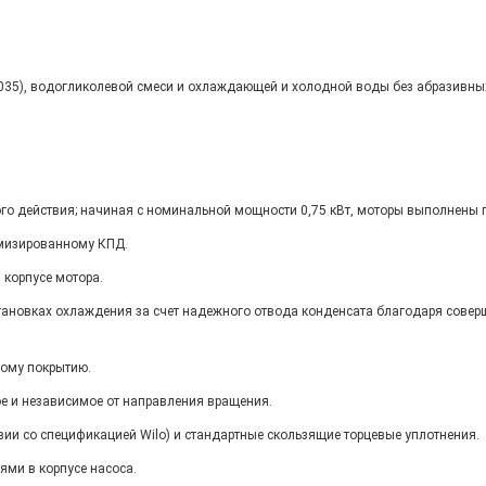
2035), водогликолевой смеси и охлаждающей и холодной воды без абразивны
о действия; начиная с номинальной мощности 0,75 кВт, моторы выполнены по
имизированному КПД.
 корпусе мотора.
ановках охлаждения за счет надежного отвода конденсата благодаря совер
ному покрытию.
е и независимое от направления вращения.
вии со спецификацией Wilo) и стандартные скользящие торцевые уплотнения.
ми в корпусе насоса.