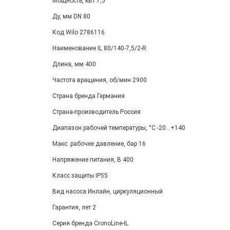
Мощность, кВт 7,5
Ду, мм DN 80
Код Wilo 2786116
Наименование IL 80/140-7,5/2-R
Длина, мм 400
Частота вращения, об/мин 2900
Страна бренда Германия
Страна-производитель Россия
Диапазон рабочей температуры, °С -20...+140
Макс. рабочее давление, бар 16
Напряжение питания, В 400
Класс защиты IP55
Вид насоса Инлайн, циркуляционный
Гарантия, лет 2
Серия бренда CronoLine-IL