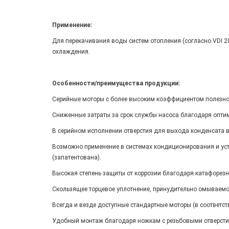
Применение:
Для перекачивания воды систем отопления (согласно VDI 
охлаждения.
Особенности/преимущества продукции:
Серийные моторы с более высоким коэффициентом полезног
Сниженные затраты за срок службы насоса благодаря опт
В серийном исполнении отверстия для выхода конденсата в
Возможно применение в системах кондиционирования и уст
(запатентована).
Высокая степень защиты от коррозии благодаря катафорез
Скользящее торцевое уплотнение, принудительно омываемо
Всегда и везде доступные стандартные моторы (в соответст
Удобный монтаж благодаря ножкам с резьбовыми отверстия