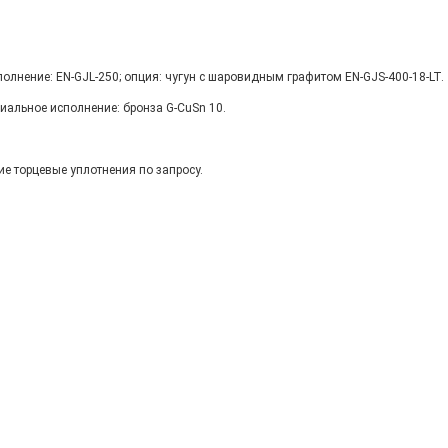
полнение: EN-GJL-250; опция: чугун с шаровидным графитом EN-GJS-400-18-LT.
циальное исполнение: бронза G-CuSn 10.
ие торцевые уплотнения по запросу.