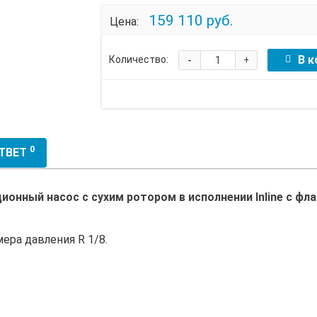
159 110 руб.
Цена:
-
В к
Количество:
+
0
ОТВЕТ
онный насос с сухим ротором в исполнении Inline с ф
ера давления R 1/8.