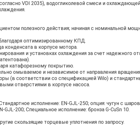
согласно VDI 2035), водогликолевой смеси и охлаждающе
хлаждения.
ентом полезного действия; начиная с номинальной мощн
благодаря оптимизированному КПД.
а конденсата в корпусе мотора.
ирования и установках охлаждения за счет надежного от
атентована).
даря катафорезному покрытию.
ельно омываемое и независимое от направления вращения
оры (в соответствии со спецификацией Wilo) и стандарт
выми отверстиями в корпусе насоса.
Стандартное исполнение: EN-GJL-250; опция: чугун с шар
N-GJL-200; Специальное исполнение: бронза G-CuSn 10.
другие скользящие торцевые уплотнения по запросу.