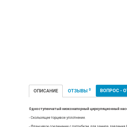
0
ВОПРОС - 
ОПИСАНИЕ
ОТЗЫВЫ
Одноступенчатый низконапорный циркуляционный насос
- Скользящее торцевое уплотнение.
- Фланцевое соединение с патрубком для замера давления R