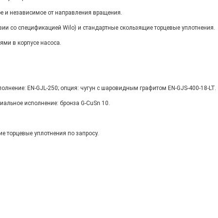
е и независимое от направления вращения.
вии со спецификацией Wilo) и стандартные скользящие торцевые уплотнения.
ми в корпусе насоса.
полнение: EN-GJL-250; опция: чугун с шаровидным графитом EN-GJS-400-18-LT.
циальное исполнение: бронза G-CuSn 10.
ие торцевые уплотнения по запросу.