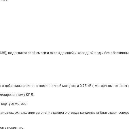
2035), водогликолевой смеси и охлаждающей и холодной воды без абразивны
о действия; начиная с номинальной мощности 0,75 кВт, моторы выполнены по
имизированному КПД.
 корпусе мотора.
ановках охлаждения за счет надежного отвода конденсата благодаря совер
ному покрытию.