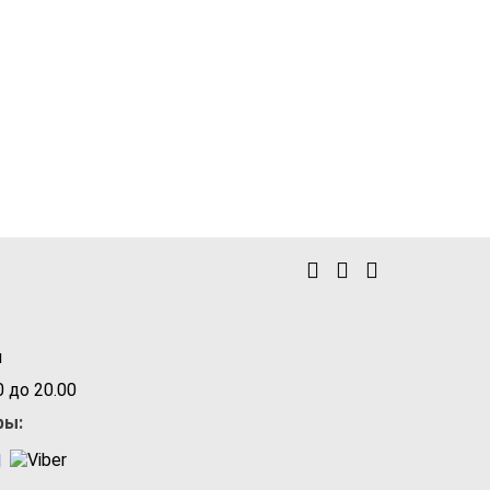
u
 до 20.00
ры: