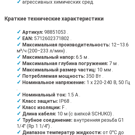
агрессивных химических сред.
Краткие технические характеристики
Артикул:
98851053 .
EAN:
5712602371802 .
Максимальная производительность:
12–13.6
м³/ч (200–233 л/мин) .
Максимальный напор:
6.5 м .
Максимальная глубина погружения:
7 м .
Максимальный размер частиц:
10 мм .
Потребляемая мощность:
350 Вт .
Номинальное напряжение:
1 x 220-240 В, 50 Гц
.
Номинальный ток:
1.5 А .
Класс защиты:
IP68 .
Класс изоляции:
F .
Длина кабеля:
10 м (с вилкой SCHUKO) .
Трубное соединение:
внутренняя резьба G1
1/4" (Rp 1 1/4") .
Диапазон температур жидкости:
от 0°C до