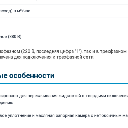
сход) в м³/час
ое (380 В)
азном (220 В, последняя цифра "1"), так и в трехфазном (
начена для подключения к трехфазной сети.
ые особенности
ировано для перекачивания жидкостей с твердыми включения
орению
ое уплотнение и масляная запорная камера с нетоксичным м