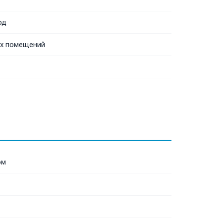
од
ых помещений
ом