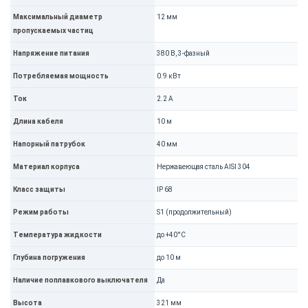
Максимальный диаметр
12 мм
пропускаемых частиц
Напряжение питания
380 В, 3-фазный
Потребляемая мощность
0.9 кВт
Ток
2.2 А
Длина кабеля
10 м
Напорный патрубок
40 мм
Материал корпуса
Нержавеющая сталь AISI 304
Класс защиты
IP 68
Режим работы
S1 (продолжительный)
Температура жидкости
до +40°C
Глубина погружения
до 10 м
Наличие поплавкового выключателя
Да
Высота
321 мм