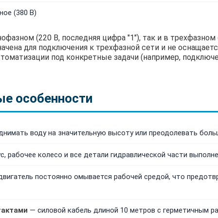
ое (380 В)
азном (220 В, последняя цифра "1"), так и в трехфазном (
значена для подключения к трехфазной сети и не оснаща
втоматизации под конкретные задачи (например, подключе
ые особенности
днимать воду на значительную высоту или преодолевать боль
с, рабочее колесо и все детали гидравлической части выполн
вигатель постоянно омывается рабочей средой, что предотвр
тактами
— силовой кабель длиной 10 метров с герметичным 