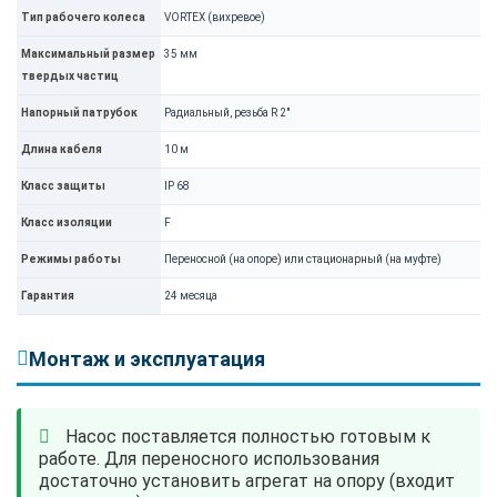
Тип рабочего колеса
VORTEX (вихревое)
Максимальный размер
35 мм
твердых частиц
Напорный патрубок
Радиальный, резьба R 2"
Длина кабеля
10 м
Класс защиты
IP 68
Класс изоляции
F
Режимы работы
Переносной (на опоре) или стационарный (на муфте)
Гарантия
24 месяца
Монтаж и эксплуатация
Насос поставляется полностью готовым к
работе. Для переносного использования
достаточно установить агрегат на опору (входит