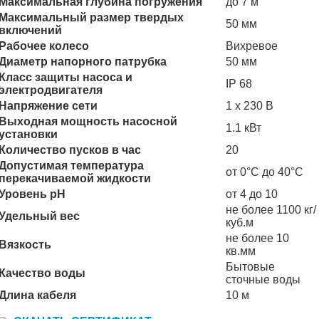
Максимальная глубина погружения
до 7 м
Максимальный размер твердых
50 мм
включений
Рабочее колесо
Вихревое
Диаметр напорного патрубка
50 мм
Класс защиты насоса и
IP 68
электродвигателя
Напряжение сети
1 х 230 В
Выходная мощность насосной
1.1 кВт
установки
Количество пусков в час
20
Допустимая температура
от 0°C до 40°C
перекачиваемой жидкости
Уровень рН
от 4 до 10
не более 1100 кг/
Удельный вес
куб.м
не более 10
Вязкость
кв.мм
Бытовые
Качество воды
сточные воды
Длина кабеля
10 м