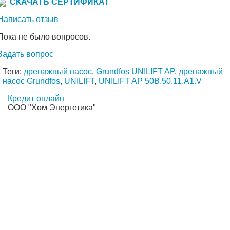
СКАЧАТЬ СЕРТИФИКАТ
Написать отзыв
Пока не было вопросов.
Задать вопрос
Теги:
дренажный насос
,
Grundfos UNILIFT AP
,
дренажный
насос Grundfos
,
UNILIFT
,
UNILIFT AP 50B.50.11.A1.V
Кредит онлайн
ООО "Хом Энергетика"