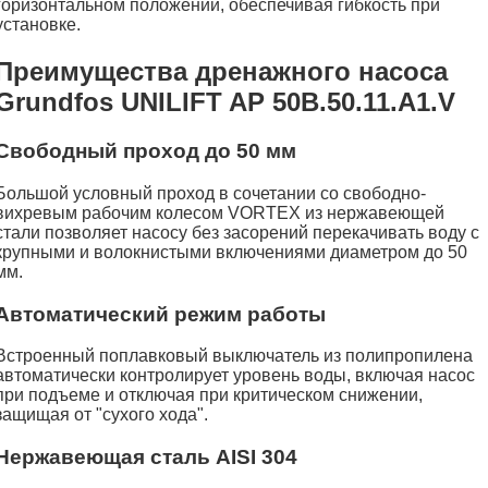
горизонтальном положении, обеспечивая гибкость при
установке.
Преимущества дренажного насоса
Grundfos UNILIFT AP 50B.50.11.A1.V
Свободный проход до 50 мм
Большой условный проход в сочетании со свободно-
вихревым рабочим колесом VORTEX из нержавеющей
стали позволяет насосу без засорений перекачивать воду с
крупными и волокнистыми включениями диаметром до 50
мм.
Автоматический режим работы
Встроенный поплавковый выключатель из полипропилена
автоматически контролирует уровень воды, включая насос
при подъеме и отключая при критическом снижении,
защищая от "сухого хода".
Нержавеющая сталь AISI 304