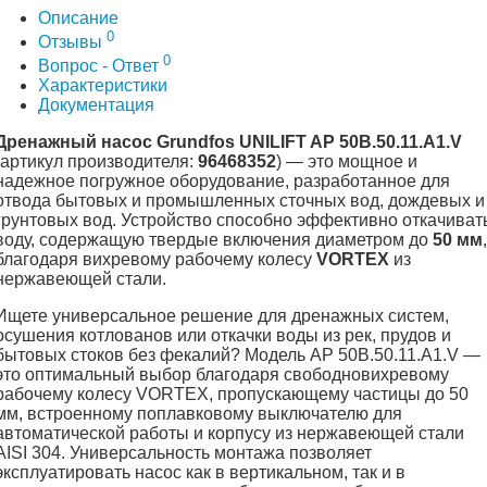
Описание
0
Отзывы
0
Вопрос - Ответ
Характеристики
Документация
Дренажный насос Grundfos UNILIFT AP 50B.50.11.A1.V
(артикул производителя:
96468352
) — это мощное и
надежное погружное оборудование, разработанное для
отвода бытовых и промышленных сточных вод, дождевых и
грунтовых вод. Устройство способно эффективно откачиват
воду, содержащую твердые включения диаметром до
50 мм
,
благодаря вихревому рабочему колесу
VORTEX
из
нержавеющей стали.
Ищете универсальное решение для дренажных систем,
осушения котлованов или откачки воды из рек, прудов и
бытовых стоков без фекалий? Модель AP 50B.50.11.A1.V —
это оптимальный выбор благодаря свободновихревому
рабочему колесу VORTEX, пропускающему частицы до 50
мм, встроенному поплавковому выключателю для
автоматической работы и корпусу из нержавеющей стали
AISI 304. Универсальность монтажа позволяет
эксплуатировать насос как в вертикальном, так и в