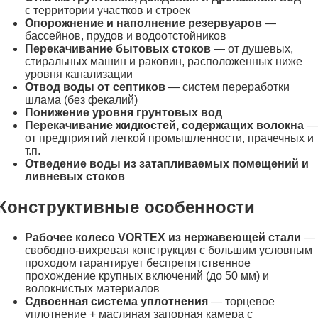
с территории участков и строек
Опорожнение и наполнение резервуаров
—
бассейнов, прудов и водоотстойников
Перекачивание бытовых стоков
— от душевых,
стиральных машин и раковин, расположенных ниже
уровня канализации
Отвод воды от септиков
— систем переработки
шлама (без фекалий)
Понижение уровня грунтовых вод
Перекачивание жидкостей, содержащих волокна
—
от предприятий легкой промышленности, прачечных и
т.п.
Отведение воды из затапливаемых помещений и
ливневых стоков
Конструктивные особенности
Рабочее колесо VORTEX из нержавеющей стали
—
свободно-вихревая конструкция с большим условным
проходом гарантирует беспрепятственное
прохождение крупных включений (до 50 мм) и
волокнистых материалов
Сдвоенная система уплотнения
— торцевое
уплотнение + масляная запорная камера с