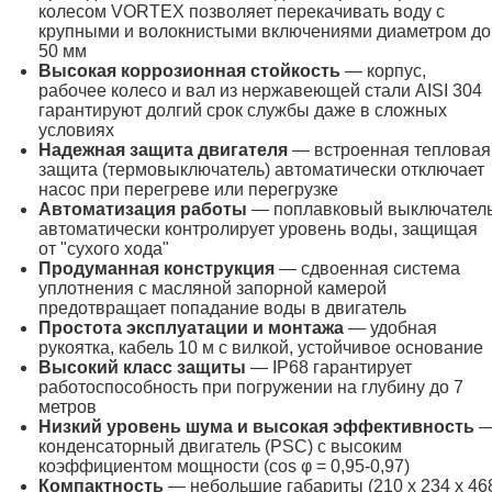
колесом VORTEX позволяет перекачивать воду с
крупными и волокнистыми включениями диаметром до
50 мм
Высокая коррозионная стойкость
— корпус,
рабочее колесо и вал из нержавеющей стали AISI 304
гарантируют долгий срок службы даже в сложных
условиях
Надежная защита двигателя
— встроенная тепловая
защита (термовыключатель) автоматически отключает
насос при перегреве или перегрузке
Автоматизация работы
— поплавковый выключател
автоматически контролирует уровень воды, защищая
от "сухого хода"
Продуманная конструкция
— сдвоенная система
уплотнения с масляной запорной камерой
предотвращает попадание воды в двигатель
Простота эксплуатации и монтажа
— удобная
рукоятка, кабель 10 м с вилкой, устойчивое основание
Высокий класс защиты
— IP68 гарантирует
работоспособность при погружении на глубину до 7
метров
Низкий уровень шума и высокая эффективность
конденсаторный двигатель (PSC) с высоким
коэффициентом мощности (cos φ = 0,95-0,97)
Компактность
— небольшие габариты (210 x 234 x 46