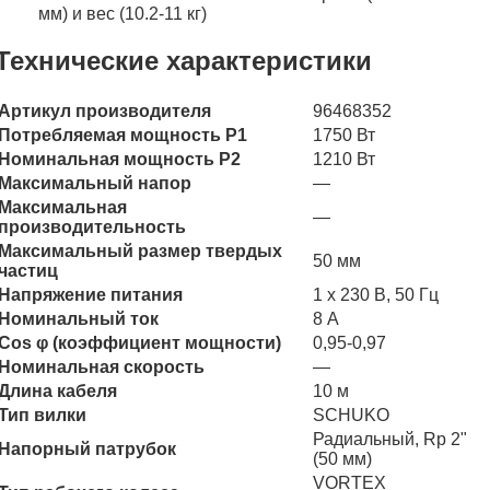
мм) и вес (10.2-11 кг)
Технические характеристики
Артикул производителя
96468352
Потребляемая мощность P1
1750 Вт
Номинальная мощность P2
1210 Вт
Максимальный напор
—
Максимальная
—
производительность
Максимальный размер твердых
50 мм
частиц
Напряжение питания
1 х 230 В, 50 Гц
Номинальный ток
8 А
Cos φ (коэффициент мощности)
0,95-0,97
Номинальная скорость
—
Длина кабеля
10 м
Тип вилки
SCHUKO
Радиальный, Rp 2"
Напорный патрубок
(50 мм)
VORTEX