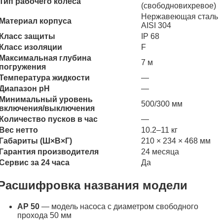
Тип рабочего колеса
(свободновихревое)
Нержавеющая сталь
Материал корпуса
AISI 304
Класс защиты
IP 68
Класс изоляции
F
Максимальная глубина
7 м
погружения
Температура жидкости
—
Диапазон pH
—
Минимальный уровень
500/300 мм
включения/выключения
Количество пусков в час
—
Вес нетто
10.2–11 кг
Габариты (Ш×В×Г)
210 × 234 × 468 мм
Гарантия производителя
24 месяца
Сервис за 24 часа
Да
Расшифровка названия модели
AP 50
— модель насоса с диаметром свободного
прохода 50 мм