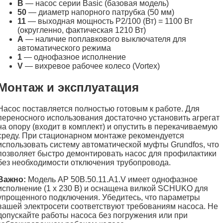
B
— насос серии Basic (базовая модель)
50
— диаметр напорного патрубка (50 мм)
11
— выходная мощность P2/100 (Вт) = 1100 Вт
(округленно, фактическая 1210 Вт)
A
— наличие поплавкового выключателя для
автоматического режима
1
— однофазное исполнение
V
— вихревое рабочее колесо (Vortex)
Монтаж и эксплуатация
Насос поставляется полностью готовым к работе. Для
переносного использования достаточно установить агрегат
на опору (входит в комплект) и опустить в перекачиваемую
среду. При стационарном монтаже рекомендуется
использовать систему автоматической муфты Grundfos, что
позволяет быстро демонтировать насос для профилактики
без необходимости отключения трубопровода.
Важно:
Модель AP 50B.50.11.A1.V имеет однофазное
исполнение (1 х 230 В) и оснащена вилкой SCHUKO для
упрощенного подключения. Убедитесь, что параметры
вашей электросети соответствуют требованиям насоса. Не
допускайте работы насоса без погружения или при