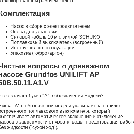
заблокированном рабочем колесе.
Комплектация
Насос в сборе с электродвигателем
Опора для установки
Силовой кабель 10 м с вилкой SCHUKO
Поплавковый выключатель (встроенный)
Инструкция по эксплуатации
Упаковка (гофрокартон)
Частые вопросы о дренажном
насосе Grundfos UNILIFT AP
50B.50.11.A1.V
Что означает буква "А" в обозначении модели?
Буква "А" в обозначении модели указывает на наличие
встроенного поплавкового выключателя, который
обеспечивает автоматическое включение и отключение
насоса в зависимости от уровня воды, предотвращая работ
без жидкости ("сухой ход").