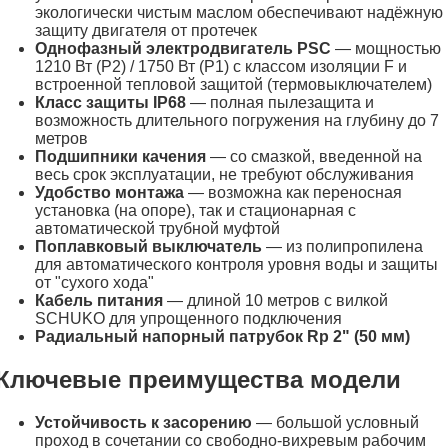
экологически чистым маслом обеспечивают надёжную
защиту двигателя от протечек
Однофазный электродвигатель PSC
— мощностью
1210 Вт (P2) / 1750 Вт (P1) с классом изоляции F и
встроенной тепловой защитой (термовыключателем)
Класс защиты IP68
— полная пылезащита и
возможность длительного погружения на глубину до 7
метров
Подшипники качения
— со смазкой, введенной на
весь срок эксплуатации, не требуют обслуживания
Удобство монтажа
— возможна как переносная
установка (на опоре), так и стационарная с
автоматической трубной муфтой
Поплавковый выключатель
— из полипропилена
для автоматического контроля уровня воды и защиты
от "сухого хода"
Кабель питания
— длиной 10 метров с вилкой
SCHUKO для упрощенного подключения
Радиальный напорный патрубок Rp 2" (50 мм)
Ключевые преимущества модели
Устойчивость к засорению
— большой условный
проход в сочетании со свободно-вихревым рабочим