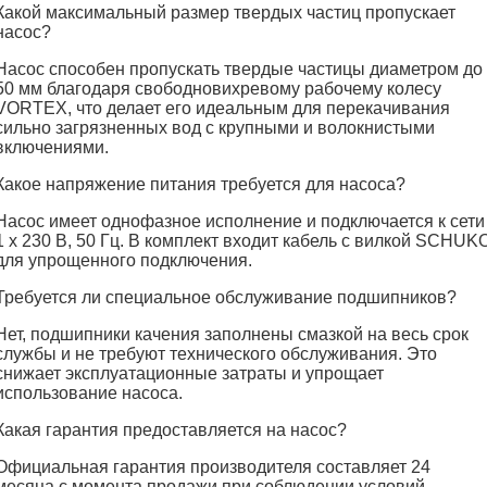
Какой максимальный размер твердых частиц пропускает
насос?
Насос способен пропускать твердые частицы диаметром до
50 мм благодаря свободновихревому рабочему колесу
VORTEX, что делает его идеальным для перекачивания
сильно загрязненных вод с крупными и волокнистыми
включениями.
Какое напряжение питания требуется для насоса?
Насос имеет однофазное исполнение и подключается к сети
1 х 230 В, 50 Гц. В комплект входит кабель с вилкой SCHUK
для упрощенного подключения.
Требуется ли специальное обслуживание подшипников?
Нет, подшипники качения заполнены смазкой на весь срок
службы и не требуют технического обслуживания. Это
снижает эксплуатационные затраты и упрощает
использование насоса.
Какая гарантия предоставляется на насос?
Официальная гарантия производителя составляет 24
месяца с момента продажи при соблюдении условий