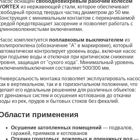
Насос оснащен
свободновихревым рабочим колесом
VORTEX
из нержавеющей стали, которое обеспечивает
свободный проход твердых частиц диаметром до 50 мм.
Конструкция с минимальным контактом с перекачиваемой
средой предотвращает засорение и позволяет работать с
длинноволокнистыми включениями.
Насос комплектуется
поплавковым выключателем
из
полипропилена (обозначение "А" в маркировке), который
автоматически контролирует уровень воды, включая насос
при подъеме воды и отключая при критическом снижении
уровня, защищая от "сухого хода". Минимальный уровень
включения/выключения составляет 500/300 мм.
Универсальность монтажа позволяет эксплуатировать насо
как в вертикальном, так и в горизонтальном положении, что
делает его идеальным решением для различных объектов:
от дренажных систем и осушения котлованов до откачки
воды из рек, прудов и бытовых стоков без фекалий.
Области применения
Осушение затопленных помещений
— подвалов,
гаражей, приямков и котлованов
Откачка грунтовых, дождевых и дренажных вод
—