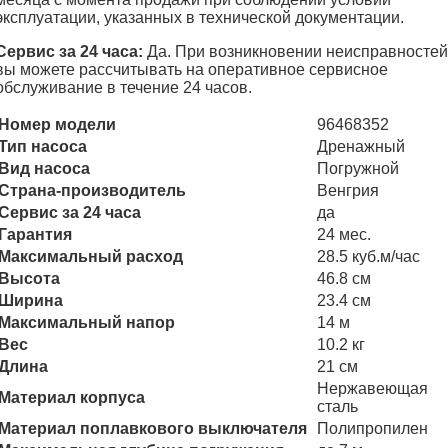
эксплуатации, указанных в технической документации.
Сервис за 24 часа:
Да. При возникновении неисправностей
вы можете рассчитывать на оперативное сервисное
обслуживание в течение 24 часов.
Номер модели
96468352
Тип насоса
Дренажный
Вид насоса
Погружной
Страна-производитель
Венгрия
Сервис за 24 часа
да
Гарантия
24 мес.
Максимальный расход
28.5 куб.м/час
Высота
46.8 см
Ширина
23.4 см
Максимальный напор
14 м
Вес
10.2 кг
Длина
21 см
Нержавеющая
Материал корпуса
сталь
Материал поплавкового выключателя
Полипропилен