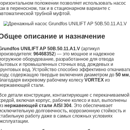
горизонтальном положении позволяет использовать насос
как в переносном, так и в стационарном варианте с
автоматической трубной муфтой.
Общее описание и назначение
Grundfos UNILIFT AP 50B.50.11.A1.V
(артикул
производителя:
96468352
) — это мощное и надежное
погружное оборудование, разработанное для отвода
бытовых и промышленных сточных вод, дождевых и
грунтовых вод. Устройство способно эффективно откачиват
воду, содержащую твердые включения диаметром до
50 мм
,
благодаря вихревому рабочему колесу
VORTEX
из
нержавеющей стали.
Все детали конструкции, контактирующие с перекачиваемой
средой, включая корпус, рабочее колесо и вал, выполнены
из
нержавеющей стали AISI 304
. Это обеспечивает
исключительную долговечность, коррозионную стойкость и
стабильную работу даже в самых сложных условиях
эксплуатации.