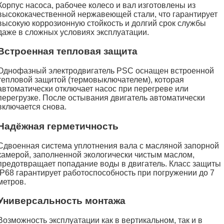
Корпус насоса, рабочее колесо и вал изготовлены из
высококачественной нержавеющей стали, что гарантирует
высокую коррозионную стойкость и долгий срок службы
даже в сложных условиях эксплуатации.
Встроенная тепловая защита
Однофазный электродвигатель PSC оснащен встроенной
тепловой защитой (термовыключателем), которая
автоматически отключает насос при перегреве или
перегрузке. После остывания двигатель автоматически
включается снова.
Надёжная герметичность
Сдвоенная система уплотнения вала с масляной запорной
камерой, заполненной экологически чистым маслом,
предотвращает попадание воды в двигатель. Класс защиты
IP68 гарантирует работоспособность при погружении до 7
метров.
Универсальность монтажа
Возможность эксплуатации как в вертикальном, так и в