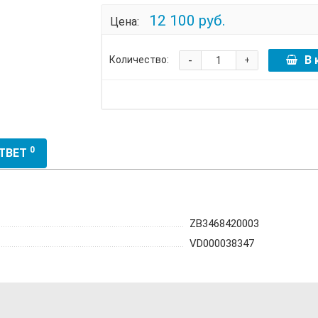
12 100 руб.
Цена:
-
В 
Количество:
+
0
ОТВЕТ
ZB3468420003
VD000038347