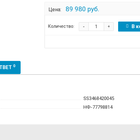
89 980 руб.
Цена:
-
В к
Количество:
+
0
ОТВЕТ
SS3468420045
НФ-77798814