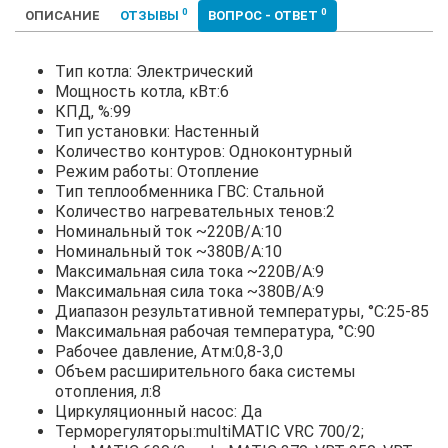
0
0
ОПИСАНИЕ
ОТЗЫВЫ
ВОПРОС - ОТВЕТ
Тип котла: Электрический
Мощность котла, кВт:6
КПД, %:99
Тип установки: Настенный
Количество контуров: Одноконтурный
Режим работы: Отопление
Тип теплообменника ГВС: Стальной
Количество нагревательных тенов:2
Номинальный ток ~220В/А:10
Номинальный ток ~380В/А:10
Максимальная сила тока ~220В/А:9
Максимальная сила тока ~380В/А:9
Диапазон результативной температуры, °С:25-85
Максимальная рабочая температура, °С:90
Рабочее давление, Атм:0,8-3,0
Объем расширительного бака системы
отопления, л:8
Циркуляционный насос: Да
Терморегуляторы:multiMATIC VRC 700/2;