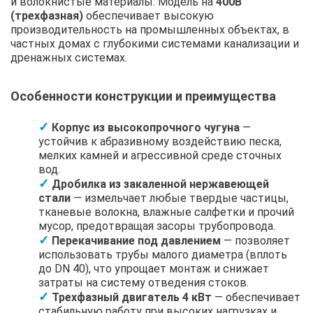
и волокнистые материалы. Модель на
400В
(трехфазная)
обеспечивает высокую
производительность на промышленных объектах, в
частных домах с глубокими системами канализации и
дренажных системах.
Особенности конструкции и преимущества
Корпус из высокопрочного чугуна
—
устойчив к абразивному воздействию песка,
мелких камней и агрессивной среде сточных
вод.
Дробилка из закаленной нержавеющей
стали
— измельчает любые твердые частицы,
тканевые волокна, влажные салфетки и прочий
мусор, предотвращая засоры трубопровода.
Перекачивание под давлением
— позволяет
использовать трубы малого диаметра (вплоть
до DN 40), что упрощает монтаж и снижает
затраты на систему отведения стоков.
Трехфазный двигатель 4 кВт
— обеспечивает
стабильную работу при высоких нагрузках и