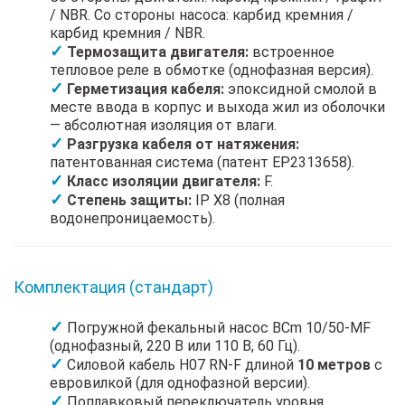
/ NBR. Со стороны насоса: карбид кремния /
карбид кремния / NBR.
Термозащита двигателя:
встроенное
тепловое реле в обмотке (однофазная версия).
Герметизация кабеля:
эпоксидной смолой в
месте ввода в корпус и выхода жил из оболочки
— абсолютная изоляция от влаги.
Разгрузка кабеля от натяжения:
патентованная система (патент EP2313658).
Класс изоляции двигателя:
F.
Степень защиты:
IP X8 (полная
водонепроницаемость).
Комплектация (стандарт)
Погружной фекальный насос BCm 10/50-MF
(однофазный, 220 В или 110 В, 60 Гц).
Силовой кабель H07 RN-F длиной
10 метров
с
евровилкой (для однофазной версии).
Поплавковый переключатель уровня