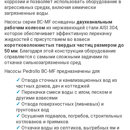
коррозии и позволяет использовать оборудование в
агрессивных средах, включая химически
загрязненные воды.
Насосы серии BC-MF оснащены
двухканальным
рабочим колесом
из нержавеющей стали AISI 304,
которое обеспечивает эффективную перекачку
жидкостей с присутствием во взвеси
коротковолокнистых твердых частиц размером до
50 мм
. Благодаря этой конструкции оборудование
справляется с самыми сложными задачами по
откачке сильнозагрязненных сред.
Насосы Pedrollo BC-MF предназначены для:
Отвода сточных и канализационных вод из
частных домов, дач и коттеджей
Перекачки смеси воды с илом, песком и
другими взвесями
Отвода поверхностных (ливневых) и
грунтовых вод
Осушения подвалов, погребов, строительных
котлованов и приямков
Откачки воды из септиков, выгребных ям и