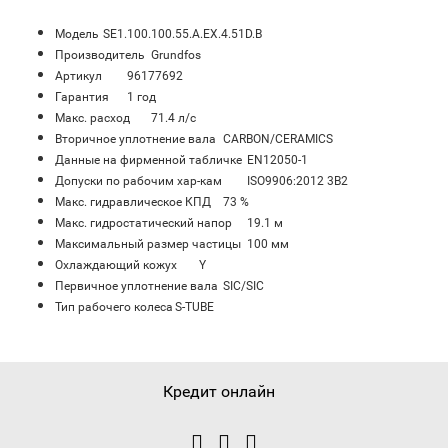
Модель
SE1.100.100.55.A.EX.4.51D.B
Производитель
Grundfos
Артикул
96177692
Гарантия
1 год
Maкс. расход
71.4 л/с
Вторичное уплотнение вала
CARBON/CERAMICS
Данные на фирменной табличке
EN12050-1
Допуски по рабочим хар-кам
ISO9906:2012 3B2
Макс. гидравлическое КПД
73 %
Макс. гидростатический напор
19.1 м
Максимальный размер частицы
100 мм
Охлаждающий кожух
Y
Первичное уплотнение вала
SIC/SIC
Тип рабочего колеса
S-TUBE
Кредит онлайн