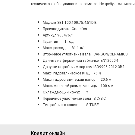
технического обслуживания и осмотра. Не требуются никак
Модель
SE1.100.100.75.4.51D.B
Производитель
Grundfos
Артикул
96047671
Гарантия
1 год
Maкс. расход
81.1 л/с
Вторичное уплотнение вала
CARBON/CERAMICS
Данные на фирменной табличке
EN12050-1
Допуски по рабочим хар-кам
ISO9906:2012 3B2
Макс. гидравлическое КПД
76 %
Макс. гидростатический напор
20.6 м
Максимальный размер частицы
100 мм
Охлаждающий кожух
Y
Первичное уплотнение вала
SIC/SIC
Тип рабочего колеса
S-TUBE
Кредит онлайн