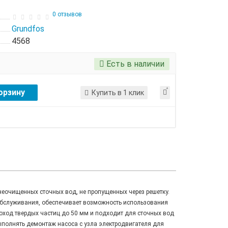
0 отзывов
Grundfos
4568
Есть в наличии
орзину
Купить в 1 клик
еочищенных сточных вод, не пропущенных через решетку.
обслуживания, обеспечивает возможность использования
роход твердых частиц до 50 мм и подходит для сточных вод
ыполнять демонтаж насоса с узла электродвигателя для