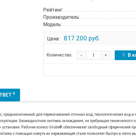
Рейтинг:
Производитель:
Модель:
817 200 руб.
Цена:
-
В к
Количество:
+
0
ОТВЕТ
предназначенный для перекачивания сточных вод, технологических вод и н
плуатации. Безжидкостная система охлаждения, не требующая технического 
» установке. Рабочее колесо S-tube® обеспечивает свободный сферический п
онтажа с помощью хомута из нержавеющей стали позволяет быстро и легко в