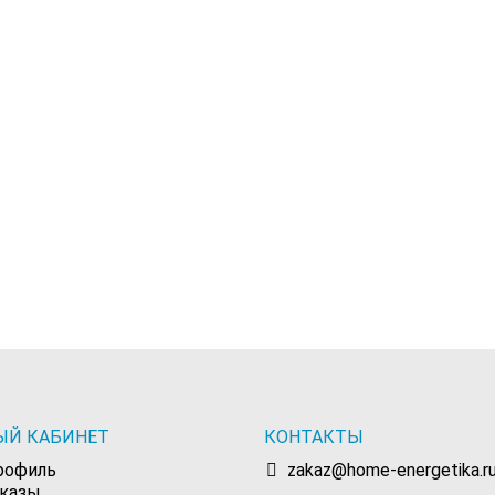
ЫЙ КАБИНЕТ
КОНТАКТЫ
рофиль
zakaz@home-energetika.r
аказы