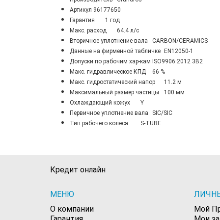
Артикул
96177650
Гарантия
1 год
Maкс. расход
64.4 л/с
Вторичное уплотнение вала
CARBON/CERAMICS
Данные на фирменной табличке
EN12050-1
Допуски по рабочим хар-кам
ISO9906:2012 3B2
Макс. гидравлическое КПД
66 %
Макс. гидростатический напор
11.2 м
Максимальный размер частицы
100 мм
Охлаждающий кожух
Y
Первичное уплотнение вала
SIC/SIC
Тип рабочего колеса
S-TUBE
Кредит онлайн
МЕНЮ
ЛИЧН
О компании
Мой П
Гарантия
Мои з