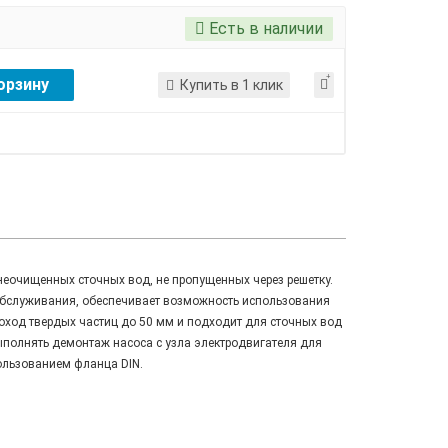
Есть в наличии
орзину
Купить в 1 клик
еочищенных сточных вод, не пропущенных через решетку.
обслуживания, обеспечивает возможность использования
роход твердых частиц до 50 мм и подходит для сточных вод
ыполнять демонтаж насоса с узла электродвигателя для
пользованием фланца DIN.