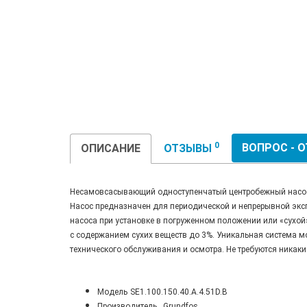
0
ВОПРОС - 
ОПИСАНИЕ
ОТЗЫВЫ
Несамовсасывающий одноступенчатый центробежный насос, 
Насос предназначен для периодической и непрерывной экс
насоса при установке в погруженном положении или «сухой
с содержанием сухих веществ до 3%. Уникальная система м
технического обслуживания и осмотра. Не требуются никак
Модель
SE1.100.150.40.A.4.51D.B
Производитель
Grundfos