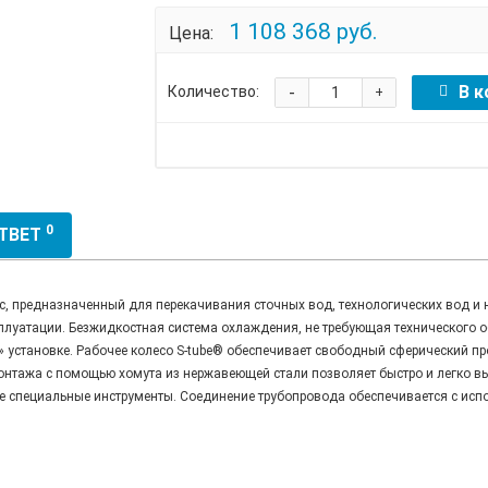
1 108 368 руб.
Цена:
-
В к
Количество:
+
0
ОТВЕТ
предназначенный для перекачивания сточных вод, технологических вод и н
плуатации. Безжидкостная система охлаждения, не требующая технического 
» установке. Рабочее колесо S-tube® обеспечивает свободный сферический п
онтажа с помощью хомута из нержавеющей стали позволяет быстро и легко в
ие специальные инструменты. Соединение трубопровода обеспечивается с ис