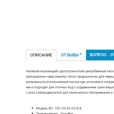
0
ВОПРОС - 
ОПИСАНИЕ
ОТЗЫВЫ
Несамовсасывающий одноступенчатый центробежный насос S
пропущенных через решетку. Насос предназначен для перио
возможность использования насоса при установке в погруж
мм и подходит для сточных вод с содержанием сухих веще
с узла электродвигателя для технического обслуживания и
Модель
SE1.100.150.55.4.51D.B
Производитель
Grundfos