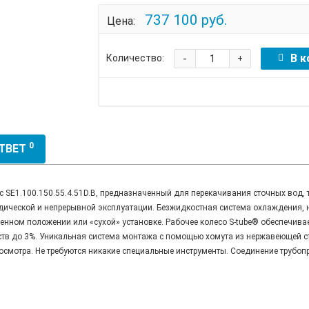
737 100 руб.
Цена:
-
В к
Количество:
+
0
ОТВЕТ
E1.100.150.55.4.51D.B, предназначенный для перекачивания сточных вод, т
дической и непрерывной эксплуатации. Безжидкостная система охлаждения, 
енном положении или «сухой» установке. Рабочее колесо S-tube® обеспечива
ств до 3%. Уникальная система монтажа с помощью хомута из нержавеющей с
 осмотра. Не требуются никакие специальные инструменты. Соединение трубоп