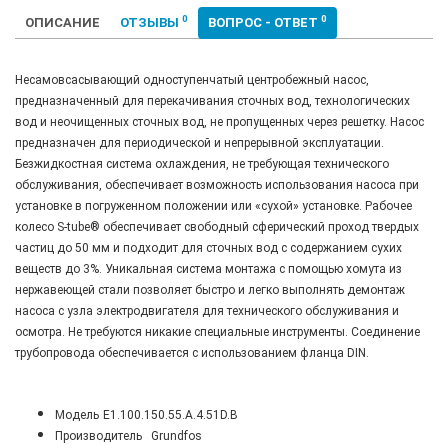
0
0
ОПИСАНИЕ
ОТЗЫВЫ
ВОПРОС - ОТВЕТ
Несамовсасывающий одноступенчатый центробежный насос,
предназначенный для перекачивания сточных вод, технологических
вод и неочищенных сточных вод, не пропущенных через решетку. Насос
предназначен для периодической и непрерывной эксплуатации.
Безжидкостная система охлаждения, не требующая технического
обслуживания, обеспечивает возможность использования насоса при
установке в погруженном положении или «сухой» установке. Рабочее
колесо S-tube® обеспечивает свободный сферический проход твердых
частиц до 50 мм и подходит для сточных вод с содержанием сухих
веществ до 3%. Уникальная система монтажа с помощью хомута из
нержавеющей стали позволяет быстро и легко выполнять демонтаж
насоса с узла электродвигателя для технического обслуживания и
осмотра. Не требуются никакие специальные инструменты. Соединение
трубопровода обеспечивается с использованием фланца DIN.
Модель
E1.100.150.55.A.4.51D.B
Производитель
Grundfos