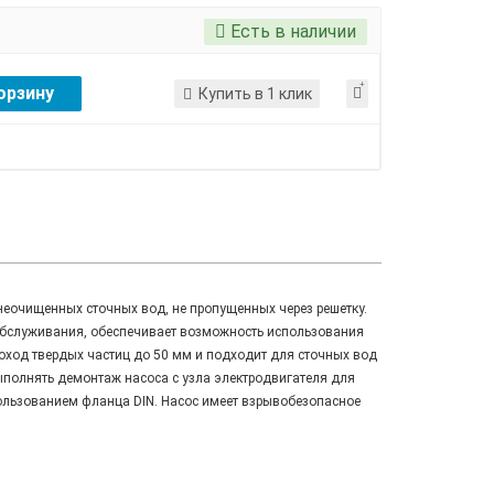
Есть в наличии
орзину
Купить в 1 клик
еочищенных сточных вод, не пропущенных через решетку.
обслуживания, обеспечивает возможность использования
роход твердых частиц до 50 мм и подходит для сточных вод
ыполнять демонтаж насоса с узла электродвигателя для
пользованием фланца DIN. Насос имеет взрывобезопасное