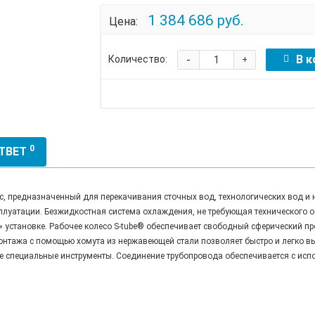
1 384 686 руб.
Цена:
-
В к
Количество:
+
0
ОТВЕТ
предназначенный для перекачивания сточных вод, технологических вод и н
плуатации. Безжидкостная система охлаждения, не требующая технического 
» установке. Рабочее колесо S-tube® обеспечивает свободный сферический п
онтажа с помощью хомута из нержавеющей стали позволяет быстро и легко в
ие специальные инструменты. Соединение трубопровода обеспечивается с ис