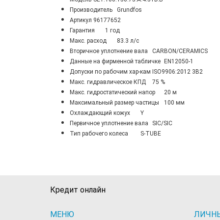
Производитель
Grundfos
Артикул
96177652
Гарантия
1 год
Maкс. расход
83.3 л/с
Вторичное уплотнение вала
CARBON/CERAMICS
Данные на фирменной табличке
EN12050-1
Допуски по рабочим хар-кам
ISO9906:2012 3B2
Макс. гидравлическое КПД
75 %
Макс. гидростатический напор
20 м
Максимальный размер частицы
100 мм
Охлаждающий кожух
Y
Первичное уплотнение вала
SIC/SIC
Тип рабочего колеса
S-TUBE
Кредит онлайн
МЕНЮ
ЛИЧН