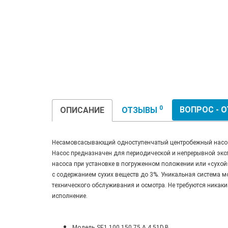
0
ВОПРОС - 
ОПИСАНИЕ
ОТЗЫВЫ
Несамовсасывающий одноступенчатый центробежный насос, 
Насос предназначен для периодической и непрерывной экс
насоса при установке в погруженном положении или «сухой
с содержанием сухих веществ до 3%. Уникальная система м
технического обслуживания и осмотра. Не требуются никак
исполнение.
Модель
SE1.100.150.75.A.4.51D.B