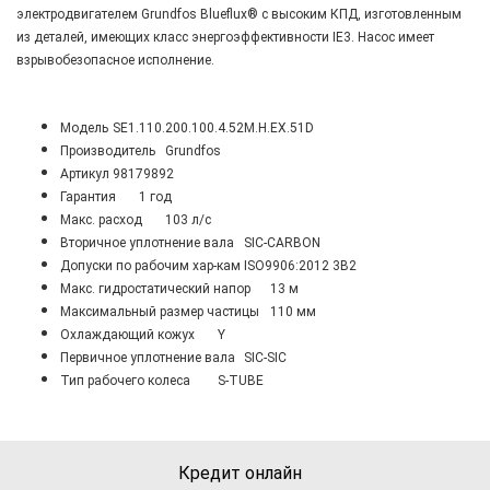
электродвигателем Grundfos Blueflux® с высоким КПД, изготовленным
из деталей, имеющих класс энергоэффективности IE3. Насос имеет
взрывобезопасное исполнение.
Модель
SE1.110.200.100.4.52M.H.EX.51D
Производитель
Grundfos
Артикул
98179892
Гарантия
1 год
Maкс. расход
103 л/с
Вторичное уплотнение вала
SIC-CARBON
Допуски по рабочим хар-кам
ISO9906:2012 3B2
Макс. гидростатический напор
13 м
Максимальный размер частицы
110 мм
Охлаждающий кожух
Y
Первичное уплотнение вала
SIC-SIC
Тип рабочего колеса
S-TUBE
Кредит онлайн