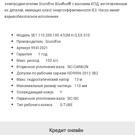
электродвигателем Grundfos Blueflux® с высоким КПД, изготовленным
из деталей, имеющих класс энергоэффективности IE3. Насос имеет
взрывобезопасное исполнение.
Модель
SE1.110.200.100.4.52M.H.Q.EX.51D
Производитель
Grundfos
Артикул
99412021
Гарантия
1 год
Maкс. расход
103 л/с
Вторичное уплотнение вала
SIC-CARBON
Допуски по рабочим хар-кам
ISO9906:2012 3B2
Макс. гидростатический напор
13 м
Максимальный размер частицы
110 мм
Охлаждающий кожух
Y
Первичное уплотнение вала
SIC-SIC
Тип рабочего колеса
S-TUBE
Кредит онлайн