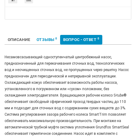
0
0
ОПИСАНИЕ
ОТЗЫВЫ
ВОПРОС - ОТВЕТ
Несамовсасывающий одноступенчатый центробежный насос,
предназначенный для перекачивания сточных вод, технологических
вод и неочищенных сточных вод, не пропущенных через решетку. Насос
предназначен для периодической и непрерывной эксплуатации.
Охлаждающий кожух обеспечивает возможность работы насоса,
установленного в погруженном или «сухом» положении, без
охлаждения электродвигателя. Вращающееся рабочее колесо S-tube®
обеспечивает свободный сферический проход твердых частиц до 110
мм и подходит для сточных вод с содержанием сухих веществ до 3%.
Система регулирования зазора рабочего колеса SmartTrim позволяет
обеспечивать максимальную производительность. При монтаже на
автоматической трубной муфте система уплотнения Grundfos SmartSeal
обеспечивает герметичное соединение. Насос идет в комплекте с