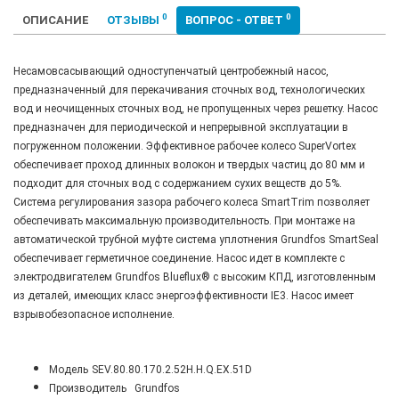
0
0
ОПИСАНИЕ
ОТЗЫВЫ
ВОПРОС - ОТВЕТ
Несамовсасывающий одноступенчатый центробежный насос,
предназначенный для перекачивания сточных вод, технологических
вод и неочищенных сточных вод, не пропущенных через решетку. Насос
предназначен для периодической и непрерывной эксплуатации в
погруженном положении. Эффективное рабочее колесо SuperVortex
обеспечивает проход длинных волокон и твердых частиц до 80 мм и
подходит для сточных вод с содержанием сухих веществ до 5%.
Система регулирования зазора рабочего колеса SmartTrim позволяет
обеспечивать максимальную производительность. При монтаже на
автоматической трубной муфте система уплотнения Grundfos SmartSeal
обеспечивает герметичное соединение. Насос идет в комплекте с
электродвигателем Grundfos Blueflux® с высоким КПД, изготовленным
из деталей, имеющих класс энергоэффективности IE3. Насос имеет
взрывобезопасное исполнение.
Модель
SEV.80.80.170.2.52H.H.Q.EX.51D
Производитель
Grundfos