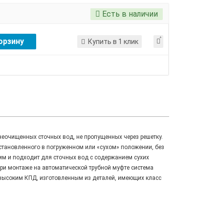
Есть в наличии
орзину
Купить в 1 клик
еочищенных сточных вод, не пропущенных через решетку.
тановленного в погруженном или «сухом» положении, без
мм и подходит для сточных вод с содержанием сухих
При монтаже на автоматической трубной муфте система
с высоким КПД, изготовленным из деталей, имеющих класс