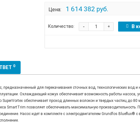
1 614 382 руб.
Цена:
-
В к
Количество:
+
0
ОТВЕТ
предназначенный для перекачивания сточных вод, технологических вод и н
плуатации. Охлаждающий кожух обеспечивает возможность работы насоса, ус
 SuperVortex обеспечивает проход длинных волокон и твердых частиц до 80 
леса SmartTrim позволяет обеспечивать максимальную производительность. 
оединение. Насос идет в комплекте с электродвигателем Grundfos Blueflux® 
сполнение.