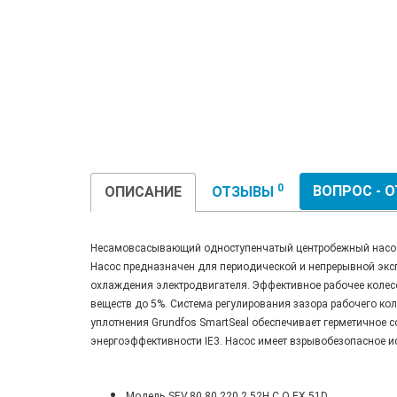
0
ВОПРОС - 
ОПИСАНИЕ
ОТЗЫВЫ
Несамовсасывающий одноступенчатый центробежный насос, 
Насос предназначен для периодической и непрерывной экс
охлаждения электродвигателя. Эффективное рабочее колесо
веществ до 5%. Система регулирования зазора рабочего ко
уплотнения Grundfos SmartSeal обеспечивает герметичное с
энергоэффективности IE3. Насос имеет взрывобезопасное и
Модель
SEV.80.80.220.2.52H.C.Q.EX.51D